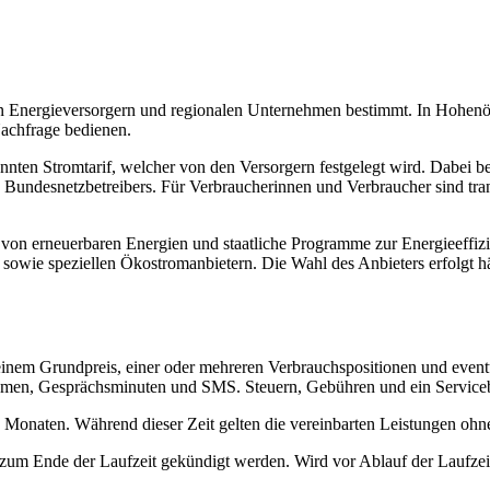
 Energieversorgern und regionalen Unternehmen bestimmt. In Hohenöls
Nachfrage bedienen.
nannten Stromtarif, welcher von den Versorgern festgelegt wird. Dabei 
 Bundesnetzbetreibers. Für Verbraucherinnen und Verbraucher sind trans
 von erneuerbaren Energien und staatliche Programme zur Energieeffi
sowie speziellen Ökostromanbietern. Die Wahl des Anbieters erfolgt h
 einem Grundpreis, einer oder mehreren Verbrauchspositionen und eve
men, Gesprächsminuten und SMS. Steuern, Gebühren und ein Servicebei
24 Monaten. Während dieser Zeit gelten die vereinbarten Leistungen oh
zum Ende der Laufzeit gekündigt werden. Wird vor Ablauf der Laufzeit 