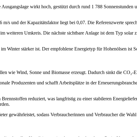
e Ausgangslage wirkt hoch, gestützt durch rund 1 788 Sonnenstunden u
6 m/s und der Kapazitätsfaktor liegt bei 0,07. Die Referenzwerte sprech
m weiteren Umkreis. Die nächste sichtbare Anlage ist dem Typ solar z
m Winter stärker ist. Der empfohlene Energietyp für Hohenölsen ist So
len wie Wind, Sonne und Biomasse erzeugt. Dadurch sinkt die CO₂‑Em
nale Produzenten und schafft Arbeitsplätze in der Erneuerungsbranche
ennstoffen reduziert, was langfristig zu einer stabileren Energieliefer
rden.
eter gewährleistet, sodass Verbraucherinnen und Verbraucher die Wahl