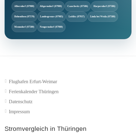
Albersdorf (07980)
Altgernsdorf (07980)
Caaschwitz (07586)
Harpersdorf (07586)
Hohenölsen (07570)
Landesgrenze (07985)
Leitlitz (07937)
Linda bei Weida (07580)
Mennsdorf (07580)
Neugernsdorf (07980)
Flughafen Erfurt-Weimar
Ferienkalender Thüringen
Datenschutz
Impressum
Stromvergleich in Thüringen