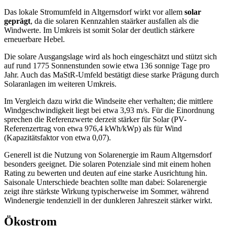
Das lokale Stromumfeld in Altgernsdorf wirkt vor allem
solar
geprägt
, da die solaren Kennzahlen staärker ausfallen als die
Windwerte. Im Umkreis ist somit Solar der deutlich stärkere
erneuerbare Hebel.
Die solare Ausgangslage wird als hoch eingeschätzt und stützt sich
auf rund 1775 Sonnenstunden sowie etwa 136 sonnige Tage pro
Jahr. Auch das MaStR-Umfeld bestätigt diese starke Prägung durch
Solaranlagen im weiteren Umkreis.
Im Vergleich dazu wirkt die Windseite eher verhalten; die mittlere
Windgeschwindigkeit liegt bei etwa 3,93 m/s. Für die Einordnung
sprechen die Referenzwerte derzeit stärker für Solar (PV-
Referenzertrag von etwa 976,4 kWh/kWp) als für Wind
(Kapazitätsfaktor von etwa 0,07).
Generell ist die Nutzung von Solarenergie im Raum Altgernsdorf
besonders geeignet. Die solaren Potenziale sind mit einem hohen
Rating zu bewerten und deuten auf eine starke Ausrichtung hin.
Saisonale Unterschiede beachten sollte man dabei: Solarenergie
zeigt ihre stärkste Wirkung typischerweise im Sommer, während
Windenergie tendenziell in der dunkleren Jahreszeit stärker wirkt.
Ökostrom