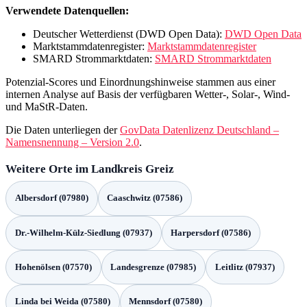
Verwendete Datenquellen:
Deutscher Wetterdienst (DWD Open Data):
DWD Open Data
Marktstammdatenregister:
Marktstammdatenregister
SMARD Strommarktdaten:
SMARD Strommarktdaten
Potenzial-Scores und Einordnungshinweise stammen aus einer
internen Analyse auf Basis der verfügbaren Wetter-, Solar-, Wind-
und MaStR-Daten.
Die Daten unterliegen der
GovData Datenlizenz Deutschland –
Namensnennung – Version 2.0
.
Weitere Orte im Landkreis Greiz
Albersdorf (07980)
Caaschwitz (07586)
Dr.-Wilhelm-Külz-Siedlung (07937)
Harpersdorf (07586)
Hohenölsen (07570)
Landesgrenze (07985)
Leitlitz (07937)
Linda bei Weida (07580)
Mennsdorf (07580)