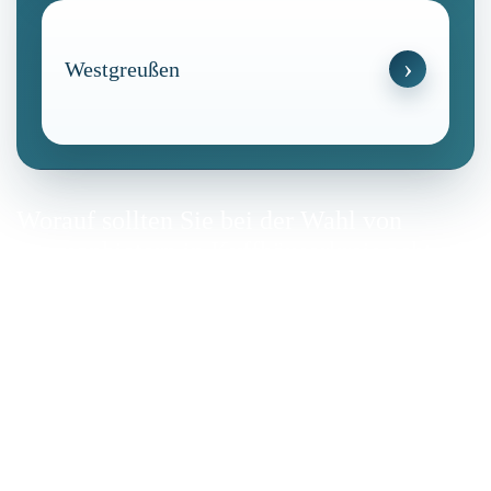
Westgreußen
Worauf sollten Sie bei der Wahl von
stromanbietern in Kyffhäuserkreis achten?
Die Auswahl des Stromanbieters ist ein wichtiger Schritt,
um die Versorgung sicher und wirtschaftlich zu gestalten.
Vertragslaufzeit und Kündigungsbedingungen
Die Vertragsdauer gibt an, wie lange Sie an einen Anbieter
gebunden sind. Bei längeren Laufzeiten können oft
günstigere Tarife angeboten werden. Es ist jedoch wichtig
zu prüfen, ob automatische Verlängerungen möglich sind.