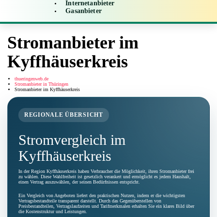
Internetanbieter
Gasanbieter
Stromanbieter im
Kyffhäuserkreis
thueringenweb.de
Stromanbieter in Thüringen
Stromanbieter im Kyffhäuserkreis
REGIONALE ÜBERSICHT
Stromvergleich im
Kyffhäuserkreis
In der Region Kyffhäuserkreis haben Verbraucher die Möglichkeit, ihren Stromanbieter frei
zu wählen. Diese Wahlfreiheit ist gesetzlich verankert und ermöglicht es jedem Haushalt,
einen Vertrag auszuwählen, der seinen Bedürfnissen entspricht.
Ein Vergleich von Angeboten liefert den praktischen Nutzen, indem er die wichtigsten
Vertragsbestandteile transparent darstellt. Durch das Gegenüberstellen von
Preisbestandteilen, Vertragslaufzeiten und Tarifmerkmalen erhalten Sie ein klares Bild über
die Kostenstruktur und Leistungen.