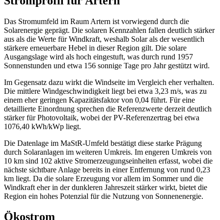
Stromprofil für Artern
Das Stromumfeld im Raum Artern ist vorwiegend durch die
Solarenergie geprägt. Die solaren Kennzahlen fallen deutlich stärker
aus als die Werte für Windkraft, weshalb Solar als der wesentlich
stärkere erneuerbare Hebel in dieser Region gilt. Die solare
Ausgangslage wird als hoch eingestuft, was durch rund 1957
Sonnenstunden und etwa 156 sonnige Tage pro Jahr gestützt wird.
Im Gegensatz dazu wirkt die Windseite im Vergleich eher verhalten.
Die mittlere Windgeschwindigkeit liegt bei etwa 3,23 m/s, was zu
einem eher geringen Kapazitätsfaktor von 0,04 führt. Für eine
detaillierte Einordnung sprechen die Referenzwerte derzeit deutlich
stärker für Photovoltaik, wobei der PV-Referenzertrag bei etwa
1076,40 kWh/kWp liegt.
Die Datenlage im MaStR-Umfeld bestätigt diese starke Prägung
durch Solaranlagen im weiteren Umkreis. Im engeren Umkreis von
10 km sind 102 aktive Stromerzeugungseinheiten erfasst, wobei die
nächste sichtbare Anlage bereits in einer Entfernung von rund 0,23
km liegt. Da die solare Erzeugung vor allem im Sommer und die
Windkraft eher in der dunkleren Jahreszeit stärker wirkt, bietet die
Region ein hohes Potenzial für die Nutzung von Sonnenenergie.
Ökostrom