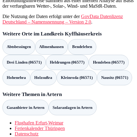
Einordnungshinweise stammen aus einer internen Analyse auf Basis
der verfuegbaren Wetter-, Solar-, Wind- und MaStR-Daten.
Die Nutzung der Daten erfolgt unter der
GovData Datenlizenz
Deutschland – Namensnennung – Version 2.0
.
Weitere Orte im Landkreis Kyffhäuserkreis
Abtsbessingen
Allmenhausen
Bendeleben
Drei Linden (06571)
Heldrungen (06577)
Hemleben (06577)
Hohenebra
Holzsußra
Kleinroda (06571)
Nausitz (06571)
Weitere Themen in Artern
Gasanbieter in Artern
Solaranlagen in Artern
Flughafen Erfurt-Weimar
Ferienkalender Thüringen
Datenschutz