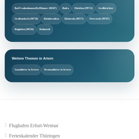
Bad Frankenhausen/Kyffhäuser (06567)
Badra
Ebeleben (99713)
Großbrüchter
Großenehrich (99718)
Kleinberndten
Kleinroda (06571)
Otterstedt (99707)
Ringleben (06556)
Rohnstedt
Weitere Themen in Artern
Gasanbieter in Artern
Stromanbieter in Artern
Flughafen Erfurt-Weimar
Ferienkalender Thüringen