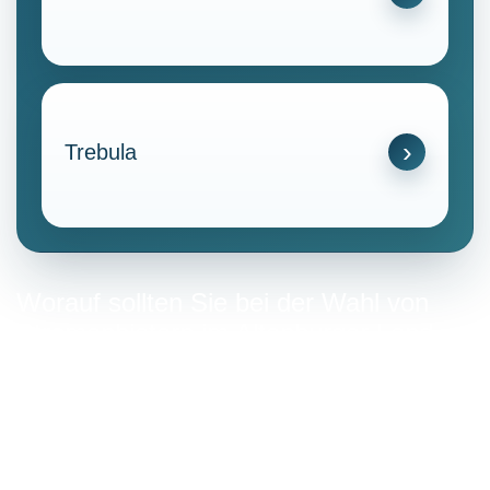
Trebula
Worauf sollten Sie bei der Wahl von
Stromanbietern im Altenburger Land
achten?
Die Auswahl eines Stromanbieters erfordert eine
sorgfältige Abwägung mehrerer Faktoren.
Im Folgenden werden zentrale Kriterien vorgestellt, die