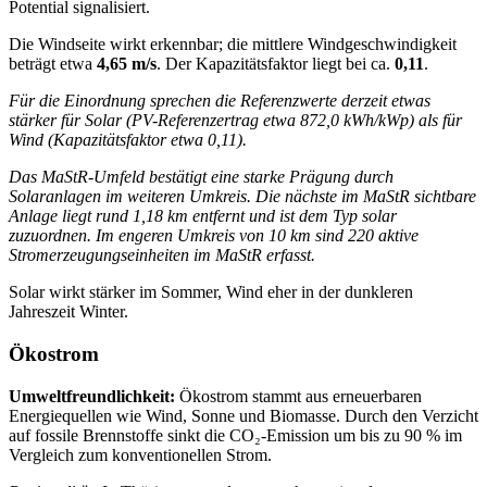
Potential signalisiert.
Die Windseite wirkt erkennbar; die mittlere Windgeschwindigkeit
beträgt etwa
4,65 m/s
. Der Kapazitätsfaktor liegt bei ca.
0,11
.
Für die Einordnung sprechen die Referenzwerte derzeit etwas
stärker für Solar (PV-Referenzertrag etwa 872,0 kWh/kWp) als für
Wind (Kapazitätsfaktor etwa 0,11).
Das MaStR‑Umfeld bestätigt eine starke Prägung durch
Solaranlagen im weiteren Umkreis. Die nächste im MaStR sichtbare
Anlage liegt rund 1,18 km entfernt und ist dem Typ solar
zuzuordnen. Im engeren Umkreis von 10 km sind 220 aktive
Stromerzeugungseinheiten im MaStR erfasst.
Solar wirkt stärker im Sommer, Wind eher in der dunkleren
Jahreszeit Winter.
Ökostrom
Umweltfreundlichkeit:
Ökostrom stammt aus erneuerbaren
Energiequellen wie Wind, Sonne und Biomasse. Durch den Verzicht
auf fossile Brennstoffe sinkt die CO₂‑Emission um bis zu 90 % im
Vergleich zum konventionellen Strom.