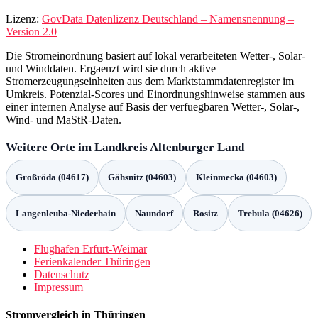
Lizenz:
GovData Datenlizenz Deutschland – Namensnennung –
Version 2.0
Die Stromeinordnung basiert auf lokal verarbeiteten Wetter-, Solar-
und Winddaten. Ergaenzt wird sie durch aktive
Stromerzeugungseinheiten aus dem Marktstammdatenregister im
Umkreis. Potenzial-Scores und Einordnungshinweise stammen aus
einer internen Analyse auf Basis der verfuegbaren Wetter-, Solar-,
Wind- und MaStR-Daten.
Weitere Orte im Landkreis Altenburger Land
Großröda (04617)
Gähsnitz (04603)
Kleinmecka (04603)
Langenleuba-Niederhain
Naundorf
Rositz
Trebula (04626)
Flughafen Erfurt-Weimar
Ferienkalender Thüringen
Datenschutz
Impressum
Stromvergleich in Thüringen