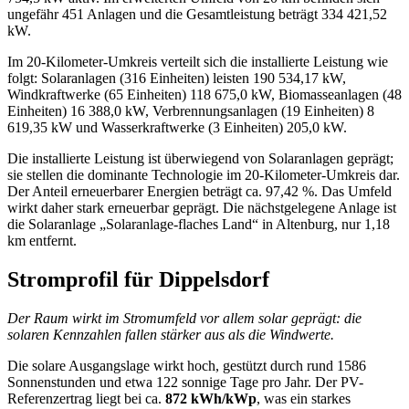
ungefähr 451 Anlagen und die Gesamtleistung beträgt 334 421,52
kW.
Im 20‑Kilometer‑Umkreis verteilt sich die installierte Leistung wie
folgt: Solaranlagen (316 Einheiten) leisten 190 534,17 kW,
Windkraftwerke (65 Einheiten) 118 675,0 kW, Biomasseanlagen (48
Einheiten) 16 388,0 kW, Verbrennungsanlagen (19 Einheiten) 8
619,35 kW und Wasserkraftwerke (3 Einheiten) 205,0 kW.
Die installierte Leistung ist überwiegend von Solaranlagen geprägt;
sie stellen die dominante Technologie im 20‑Kilometer‑Umkreis dar.
Der Anteil erneuerbarer Energien beträgt ca. 97,42 %. Das Umfeld
wirkt daher stark erneuerbar geprägt. Die nächstgelegene Anlage ist
die Solaranlage „Solaranlage‑flaches Land“ in Altenburg, nur 1,18
km entfernt.
Stromprofil für Dippelsdorf
Der Raum wirkt im Stromumfeld vor allem solar geprägt: die
solaren Kennzahlen fallen stärker aus als die Windwerte.
Die solare Ausgangslage wirkt hoch, gestützt durch rund 1586
Sonnenstunden und etwa 122 sonnige Tage pro Jahr. Der PV-
Referenzertrag liegt bei ca.
872 kWh/kWp
, was ein starkes