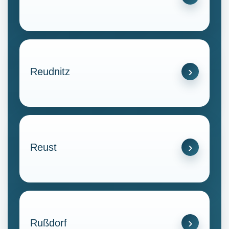
Reudnitz
Reust
Rußdorf