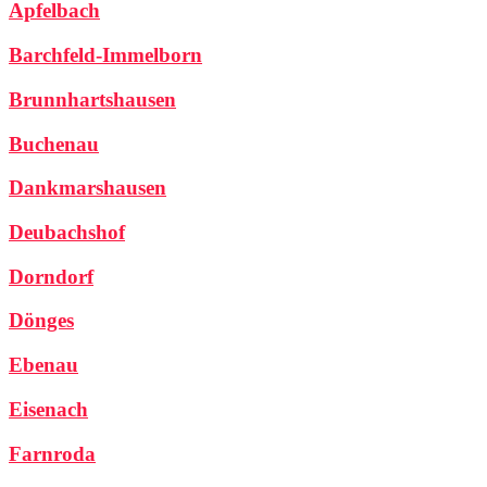
Apfelbach
Barchfeld-Immelborn
Brunnhartshausen
Buchenau
Dankmarshausen
Deubachshof
Dorndorf
Dönges
Ebenau
Eisenach
Farnroda