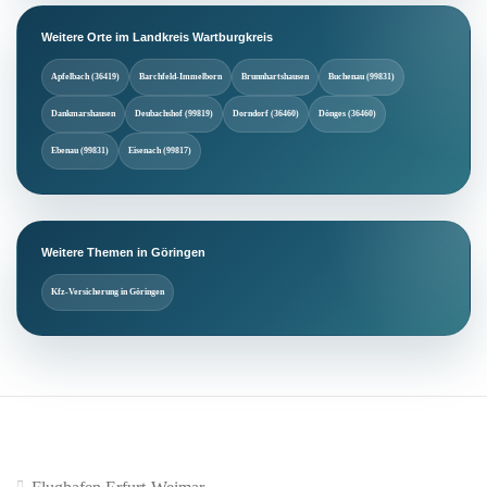
Weitere Orte im Landkreis Wartburgkreis
Apfelbach (36419)
Barchfeld-Immelborn
Brunnhartshausen
Buchenau (99831)
Dankmarshausen
Deubachshof (99819)
Dorndorf (36460)
Dönges (36460)
Ebenau (99831)
Eisenach (99817)
Weitere Themen in Göringen
Kfz-Versicherung in Göringen