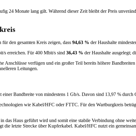
häufig 24 Monate lang gilt. Während dieser Zeit bleibt der Preis unverä
kreis
n für den gesamten Kreis zeigen, dass
94,63 %
der Haushalte mindesten
t/s erreichen. Für 400 Mbit/s sind
36,43 %
der Haushalte ausgelegt; di
he Anschlüsse verfügen und ein großer Teil bereits höhere Bandbreiten 
hnelleren Leitungen.
it einer Bandbreite von mindestens 1 Gb/s. Davon sind 13,97 % durch 
 Technologien wie Kabel/HFC oder FTTC. Für den Wartburgkreis beträg
in das Haus geführt wird und somit eine stabile Verbindung ohne weite
olgt die letzte Strecke über Kupferkabel. Kabel/HFC nutzt ein gemeinsa