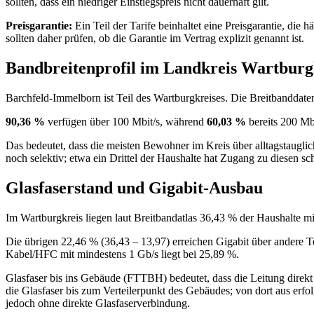
sollten, dass ein niedriger Einstiegspreis nicht dauerhaft gilt.
Preisgarantie:
Ein Teil der Tarife beinhaltet eine Preisgarantie, die 
sollten daher prüfen, ob die Garantie im Vertrag explizit genannt ist.
Bandbreitenprofil im Landkreis Wartburg
Barchfeld‑Immelborn ist Teil des Wartburgkreises. Die Breitbanddate
90,36 %
verfügen über 100 Mbit/s, während
60,03 %
bereits 200 Mbi
Das bedeutet, dass die meisten Bewohner im Kreis über alltagstauglic
noch selektiv; etwa ein Drittel der Haushalte hat Zugang zu diesen sc
Glasfaserstand und Gigabit-Ausbau
Im Wartburgkreis liegen laut Breitbandatlas 36,43 % der Haushalte m
Die übrigen 22,46 % (36,43 – 13,97) erreichen Gigabit über andere
Kabel/HFC mit mindestens 1 Gb/s liegt bei 25,89 %.
Glasfaser bis ins Gebäude (FTTBH) bedeutet, dass die Leitung direkt 
die Glasfaser bis zum Verteilerpunkt des Gebäudes; von dort aus erf
jedoch ohne direkte Glasfaserverbindung.