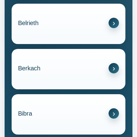
Belrieth
Berkach
Bibra