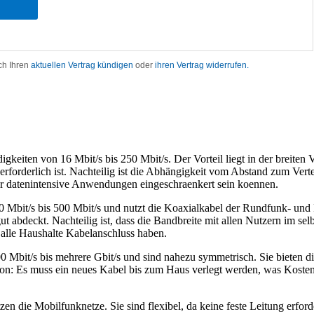
keiten von 16 Mbit/s bis 250 Mbit/s. Der Vorteil liegt in der breiten 
rforderlich ist. Nachteilig ist die Abhängigkeit vom Abstand zum Vertei
ehr datenintensive Anwendungen eingeschraenkert sein koennen.
0 Mbit/s bis 500 Mbit/s und nutzt die Koaxialkabel der Rundfunk- und F
 abdeckt. Nachteilig ist, dass die Bandbreite mit allen Nutzern im se
 alle Haushalte Kabelanschluss haben.
 Mbit/s bis mehrere Gbit/s und sind nahezu symmetrisch. Sie bieten di
llation: Es muss ein neues Kabel bis zum Haus verlegt werden, was Kost
en die Mobilfunknetze. Sie sind flexibel, da keine feste Leitung erford