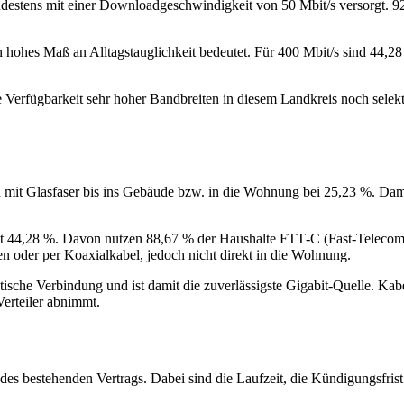
destens mit einer Downloadgeschwindigkeit von 50 Mbit/s versorgt. 92,
n hohes Maß an Alltagstauglichkeit bedeutet. Für 400 Mbit/s sind 44,28 
Verfügbarkeit sehr hoher Bandbreiten in diesem Landkreis noch selektiv
 mit Glasfaser bis ins Gebäude bzw. in die Wohnung bei 25,23 %. Damit
trägt 44,28 %. Davon nutzen 88,67 % der Haushalte FTT‑C (Fast‑Telec
n oder per Koaxialkabel, jedoch nicht direkt in die Wohnung.
optische Verbindung und ist damit die zuverlässigste Gigabit-Quelle.
Verteiler abnimmt.
 des bestehenden Vertrags. Dabei sind die Laufzeit, die Kündigungsfris