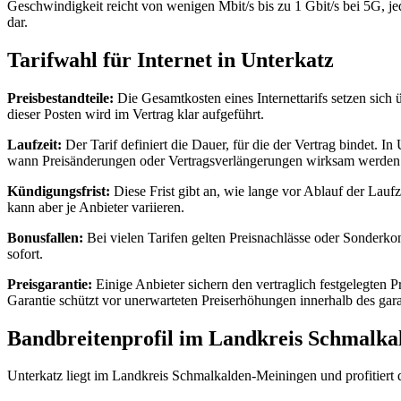
Geschwindigkeit reicht von wenigen Mbit/s bis zu 1 Gbit/s bei 5G, j
dar.
Tarifwahl für Internet in Unterkatz
Preisbestandteile:
Die Gesamtkosten eines Internettarifs setzen sich 
dieser Posten wird im Vertrag klar aufgeführt.
Laufzeit:
Der Tarif definiert die Dauer, für die der Vertrag bindet. I
wann Preisänderungen oder Vertragsverlängerungen wirksam werden
Kündigungsfrist:
Diese Frist gibt an, wie lange vor Ablauf der Lau
kann aber je Anbieter variieren.
Bonusfallen:
Bei vielen Tarifen gelten Preisnachlässe oder Sonderkon
sofort.
Preisgarantie:
Einige Anbieter sichern den vertraglich festgelegten Pr
Garantie schützt vor unerwarteten Preiserhöhungen innerhalb des gara
Bandbreitenprofil im Landkreis Schmalk
Unterkatz liegt im Landkreis Schmalkalden‑Meiningen und profitiert d