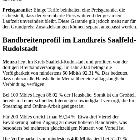
Preisgarantie:
Einige Tarife beinhalten eine Preisgarantie, die
sicherstellt, dass der vereinbarte Preis während der gesamten
Laufzeit unverändert bleibt. Diese Garantie gilt jedoch meist nur für
den Grundpreis; Zusatzleistungen können separat angepasst werden.
Bandbreitenprofil im Landkreis Saalfeld-
Rudolstadt
Meura
liegt im Kreis Saalfeld‑Rudolstadt und profitiert von der
dortigen Breitbandversorgung. Im Jahr 2024 beträgt die
Verfügbarkeit von mindestens 50 Mbit/s 92,31 %. Das bedeutet,
dass nahezu alle Haushalte in Meura über eine alltagstaugliche
Verbindung verfügen.
Bei 100 Mbit/s liegen 86,02 % der Haushalte. Somit ist ein Großteil
bereits mit einer schnellen Internetgeschwindigkeit versorgt, die für
Streaming und Online‑Arbeit geeignet ist.
Für 200 Mbit/s erreicht man 69,24 %. Etwa drei Viertel der
Bevölkerung haben Zugang zu dieser höheren Bandbreite, was
besonders bei mehreren gleichzeitigen Nutzern von Vorteil ist.
Die Verfügbarkeit von mindestens 400 Mbit/s liegt bei 51,07 %.