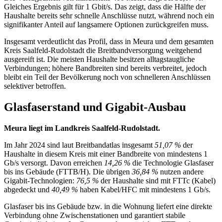
Gleiches Ergebnis gilt für 1 Gbit/s. Das zeigt, dass die Hälfte der
Haushalte bereits sehr schnelle Anschlüsse nutzt, während noch ein
signifikanter Anteil auf langsamere Optionen zurückgreifen muss.
Insgesamt verdeutlicht das Profil, dass in Meura und dem gesamten
Kreis Saalfeld‑Rudolstadt die Breitbandversorgung weitgehend
ausgereift ist. Die meisten Haushalte besitzen alltagstaugliche
Verbindungen; höhere Bandbreiten sind bereits verbreitet, jedoch
bleibt ein Teil der Bevölkerung noch von schnelleren Anschlüssen
selektiver betroffen.
Glasfaserstand und Gigabit-Ausbau
Meura liegt im Landkreis Saalfeld-Rudolstadt.
Im Jahr 2024 sind laut Breitbandatlas insgesamt
51,07 %
der
Haushalte in diesem Kreis mit einer Bandbreite von mindestens 1
Gb/s versorgt. Davon erreichen
14,26 %
die Technologie Glasfaser
bis ins Gebäude (FTTB/H). Die übrigen
36,84 %
nutzen andere
Gigabit‑Technologien:
76,5 %
der Haushalte sind mit FTTc (Kabel)
abgedeckt und
40,49 %
haben Kabel/HFC mit mindestens 1 Gb/s.
Glasfaser bis ins Gebäude bzw. in die Wohnung liefert eine direkte
Verbindung ohne Zwischenstationen und garantiert stabile