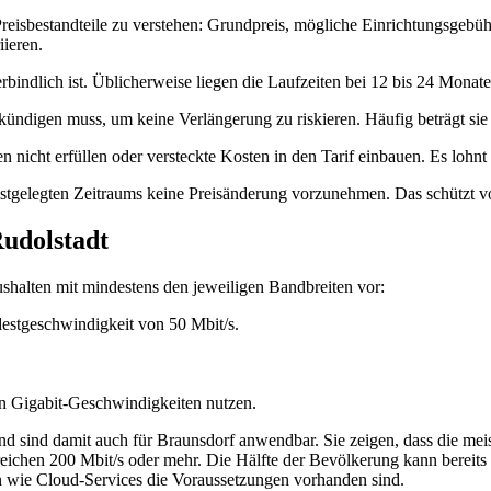
ie Preisbestandteile zu verstehen: Grundpreis, mögliche Einrichtungsg
ieren.
rbindlich ist. Üblicherweise liegen die Laufzeiten bei 12 bis 24 Monat
 kündigen muss, um keine Verlängerung zu riskieren. Häufig beträgt si
n nicht erfüllen oder versteckte Kosten in den Tarif einbauen. Es loh
s festgelegten Zeitraums keine Preisänderung vorzunehmen. Das schützt 
Rudolstadt
ushalten mit mindestens den jeweiligen Bandbreiten vor:
estgeschwindigkeit von 50 Mbit/s.
en Gigabit‑Geschwindigkeiten nutzen.
nd sind damit auch für Braunsdorf anwendbar. Sie zeigen, dass die me
reichen 200 Mbit/s oder mehr. Die Hälfte der Bevölkerung kann bereits
n wie Cloud‑Services die Voraussetzungen vorhanden sind.