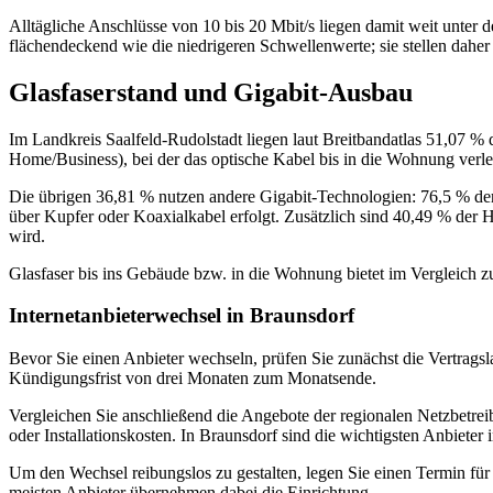
Alltägliche Anschlüsse von 10 bis 20 Mbit/s liegen damit weit unter 
flächendeckend wie die niedrigeren Schwellenwerte; sie stellen daher
Glasfaserstand und Gigabit-Ausbau
Im Landkreis Saalfeld‑Rudolstadt liegen laut Breitbandatlas 51,07 %
Home/Business), bei der das optische Kabel bis in die Wohnung verle
Die übrigen 36,81 % nutzen andere Gigabit‑Technologien: 76,5 % der 
über Kupfer oder Koaxialkabel erfolgt. Zusätzlich sind 40,49 % der 
wird.
Glasfaser bis ins Gebäude bzw. in die Wohnung bietet im Vergleich 
Internetanbieterwechsel in Braunsdorf
Bevor Sie einen Anbieter wechseln, prüfen Sie zunächst die Vertragsla
Kündigungsfrist von drei Monaten zum Monatsende.
Vergleichen Sie anschließend die Angebote der regionalen Netzbetre
oder Installationskosten. In Braunsdorf sind die wichtigsten Anbieter 
Um den Wechsel reibungslos zu gestalten, legen Sie einen Termin für
meisten Anbieter übernehmen dabei die Einrichtung.