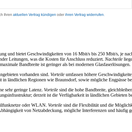
tung und bietet Geschwindigkeiten von 16 Mbit/s bis 250 Mbit/s, je na
ender Leitungen, was die Kosten für Anschluss reduziert.
Nachteile
liege
 maximale Bandbreite ist geringer als bei modernen Glasfaserlösungen.
ohngebieten vorhanden sind.
Vorteile
umfassen höhere Geschwindigkeiten 
it in ländlichen Regionen wie Braunsdorf, sowie mögliche Engpässe bei
ine sehr geringe Latenz.
Vorteile
sind die hohe Bandbreite, gleichbleibe
ngsinfrastruktur; derzeit ist die Verfügbarkeit in ländlichen Gebieten
obilfunknetze oder WLAN.
Vorteile
sind die Flexibilität und die Möglich
Abhängigkeit von Netzabdeckung, mögliche Interferenzen und häufig 