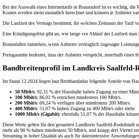
Bei der Auswahl eines Internettarifs in Braunsdorf ist es wichtig, d
Kosten werden meist monatlich berechnet und können je Anbieter vari
Die Laufzeit des Vertrags bestimmt, für welchen Zeitraum der Tarif ve
Eine Kündigungsfrist gibt an, wie lange vor Ablauf der Laufzeit man
Bonusfallen entstehen, wenn Anbieter vertraglich zugesagte Leistunge
Preisgarantie bedeutet, dass der Anbieter verspricht, innerhalb eine
Bandbreitenprofil im Landkreis Saalfeld-
Im Stand 12.2024 liegen laut Breitbandatlas folgende Anteile von Ha
50 Mbit/s
: 92,31 % der Haushalte haben Zugang zu einer Mind
100 Mbit/s
: 86,02 % erreichen mindestens 100 Mbit/s.
200 Mbit/s
: 69,24 % verfügen über mindestens 200 Mbit/s.
400 Mbit/s
: 51,07 % haben Zugang zu 400 Mbit/s oder mehr.
1000 Mbit/s (Gigabit)
: ebenfalls 51,07 % der Haushalte könn
Diese Werte gelten für den gesamten Landkreis Saalfeld-Rudolstadt u
mehr als 90 % haben mindestens 50 Mbit/s, und knapp drei Viertel er
Streaming in hoher Qualität als auch für datenintensive Anwendunge