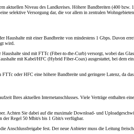
dem aktuellen Niveau des Landkreises. Höhere Bandbreiten (400 bzw. 100
 eine selektive Versorgung dar, die vor allem in zentralen Wohngebieten
 der Haushalte mit einer Bandbreite von mindestens 1 Gbps. Davon err
gt wird.
Haushalte sind mit FTTc (Fiber‑to-the-Curb) versorgt, wobei das Glasf
Haushalte mit Kabel/HFC (Hybrid Fiber-Coax) ausgestattet, bei dem ei
zu FTTc oder HFC eine höhere Bandbreite und geringere Latenz, da da
ufzeit Ihres aktuellen Internetanschlusses. Viele Verträge enthalten e
iber. Achten Sie dabei auf die maximale Download- und Uploadgeschwi
in der Regel 50 Mbit/s bis 1 Gbit/s verfügbar.
 die Anschlussfreigabe fest. Der neue Anbieter muss die Leitung freisc