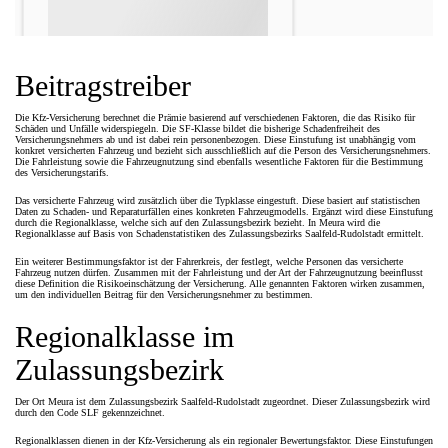
Beitragstreiber
Die Kfz-Versicherung berechnet die Prämie basierend auf verschiedenen Faktoren, die das Risiko für
Schäden und Unfälle widerspiegeln. Die SF-Klasse bildet die bisherige Schadenfreiheit des
Versicherungsnehmers ab und ist dabei rein personenbezogen. Diese Einstufung ist unabhängig vom
konkret versicherten Fahrzeug und bezieht sich ausschließlich auf die Person des Versicherungsnehmers.
Die Fahrleistung sowie die Fahrzeugnutzung sind ebenfalls wesentliche Faktoren für die Bestimmung
des Versicherungstarifs.
Das versicherte Fahrzeug wird zusätzlich über die Typklasse eingestuft. Diese basiert auf statistischen
Daten zu Schaden- und Reparaturfällen eines konkreten Fahrzeugmodells. Ergänzt wird diese Einstufung
durch die Regionalklasse, welche sich auf den Zulassungsbezirk bezieht. In Meura wird die
Regionalklasse auf Basis von Schadenstatistiken des Zulassungsbezirks Saalfeld-Rudolstadt ermittelt.
Ein weiterer Bestimmungsfaktor ist der Fahrerkreis, der festlegt, welche Personen das versicherte
Fahrzeug nutzen dürfen. Zusammen mit der Fahrleistung und der Art der Fahrzeugnutzung beeinflusst
diese Definition die Risikoeinschätzung der Versicherung. Alle genannten Faktoren wirken zusammen,
um den individuellen Beitrag für den Versicherungsnehmer zu bestimmen.
Regionalklasse im
Zulassungsbezirk
Der Ort Meura ist dem Zulassungsbezirk Saalfeld-Rudolstadt zugeordnet. Dieser Zulassungsbezirk wird
durch den Code SLF gekennzeichnet.
Regionalklassen dienen in der Kfz-Versicherung als ein regionaler Bewertungsfaktor. Diese Einstufungen