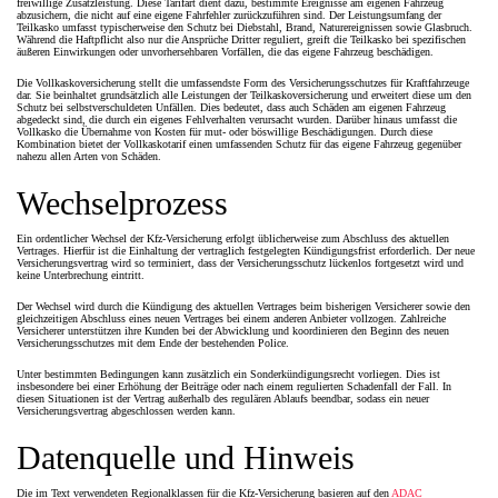
freiwillige Zusatzleistung. Diese Tarifart dient dazu, bestimmte Ereignisse am eigenen Fahrzeug
abzusichern, die nicht auf eine eigene Fahrfehler zurückzuführen sind. Der Leistungsumfang der
Teilkasko umfasst typischerweise den Schutz bei Diebstahl, Brand, Naturereignissen sowie Glasbruch.
Während die Haftpflicht also nur die Ansprüche Dritter reguliert, greift die Teilkasko bei spezifischen
äußeren Einwirkungen oder unvorhersehbaren Vorfällen, die das eigene Fahrzeug beschädigen.
Die Vollkaskoversicherung stellt die umfassendste Form des Versicherungsschutzes für Kraftfahrzeuge
dar. Sie beinhaltet grundsätzlich alle Leistungen der Teilkaskoversicherung und erweitert diese um den
Schutz bei selbstverschuldeten Unfällen. Dies bedeutet, dass auch Schäden am eigenen Fahrzeug
abgedeckt sind, die durch ein eigenes Fehlverhalten verursacht wurden. Darüber hinaus umfasst die
Vollkasko die Übernahme von Kosten für mut- oder böswillige Beschädigungen. Durch diese
Kombination bietet der Vollkaskotarif einen umfassenden Schutz für das eigene Fahrzeug gegenüber
nahezu allen Arten von Schäden.
Wechselprozess
Ein ordentlicher Wechsel der Kfz-Versicherung erfolgt üblicherweise zum Abschluss des aktuellen
Vertrages. Hierfür ist die Einhaltung der vertraglich festgelegten Kündigungsfrist erforderlich. Der neue
Versicherungsvertrag wird so terminiert, dass der Versicherungsschutz lückenlos fortgesetzt wird und
keine Unterbrechung eintritt.
Der Wechsel wird durch die Kündigung des aktuellen Vertrages beim bisherigen Versicherer sowie den
gleichzeitigen Abschluss eines neuen Vertrages bei einem anderen Anbieter vollzogen. Zahlreiche
Versicherer unterstützen ihre Kunden bei der Abwicklung und koordinieren den Beginn des neuen
Versicherungsschutzes mit dem Ende der bestehenden Police.
Unter bestimmten Bedingungen kann zusätzlich ein Sonderkündigungsrecht vorliegen. Dies ist
insbesondere bei einer Erhöhung der Beiträge oder nach einem regulierten Schadenfall der Fall. In
diesen Situationen ist der Vertrag außerhalb des regulären Ablaufs beendbar, sodass ein neuer
Versicherungsvertrag abgeschlossen werden kann.
Datenquelle und Hinweis
Die im Text verwendeten Regionalklassen für die Kfz-Versicherung basieren auf den
ADAC