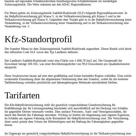
basieren auf regionalen Schadenstatistiken beziehungsweise Schadenbilanzen im zuständigen
Zulassungsbezirk. Die Werte stammen aus den ADAC Regionalklassen.
Für Meura gelten im Zulassungsbezirk Saalfeld-Rudolstadt (SLF) folgende Regionalklassenwerte: In
der Haftpflichtversicherung gilt Klasse 5, in der Vollkaskoversicherung gilt Klasse 5 und in der
Teilkaskoversicherung gilt Klasse 6. Gegenüber dem Vorjahr gibt es in der Haftpflichtversicherung keine
Veraenderung, in der Vollkaskoversicherung keine Veraenderung und in der Teilkaskoversicherung eine
Veraenderung von -1.
Kfz-Standortprofil
Der Standort Meura ist dem Zulassungsbezirk Saalfeld-Rudolstadt zugeordnet. Dieser Bezirk wird durch
den offiziellen Code SLF sowie den Typ Landkreis definiert.
Der Landkreis Saalfeld-Rudolstadt weist eine Fläche von 1.008,78 km2 auf. Die Gesamtzahl der
Einwohner beträgt 100.105, was einer Bevölkerungsdichte von 99,0 Einwohnern pro Quadratkilometer
entspricht.
Diese Strukturwerte lassen auf eine eher großflächig und locker besiedelte Region schließen. Eine solche
strukturelle Einordnung dient der allgemeinen Orientierung über den Standort, wobei für die konkrete
Tarifberechnung weiterhin persönliche und fahrzeugbezogene Merkmale entscheidend bleiben.
Tarifarten
Die Kfz-Haftpflichtversicherung stellt die gesetzlich vorgeschriebene Grundversicherung für
Kraftfahrzeuge dar. Ihr Leistungsumfang beschränkt sich ausschließlich auf die Deckung von Schäden,
die gegenüber Dritten verursacht werden. Dies umfasst Personen-, Sach- und Vermögensschäden, die
durch den Betrieb des Fahrzeugs entstehen. Wichtig ist hierbei die Abgrenzung zum eigenen Eigentum,
da Schäden am eigenen Fahrzeug nicht Bestandteil der Haftpflichtversicherung sind. Die Versicherung
dient somit primär dem Schutz der Mitbeteiligten und der Haftung des Fahrzeughalters gegenüber
diesen.
Im Gegensatz zur gesetzlich vorgeschriebenen Haftpflichtversicherung ist die Teilkaskoversicherung eine