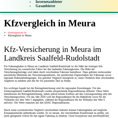
Internetanbieter
Gasanbieter
Kfzvergleich in Meura
thueringenweb.de
Kfzvergleich in Meura
Kfz-Versicherung in Meura im
Landkreis Saalfeld-Rudolstadt
Für Fahrzeughalter in Meura im Landkreis Saalfeld-Rudolstadt ist die Wahl der richtigen Kfz-
Versicherung ein wesentlicher Faktor bei den laufenden Fahrzeugkosten. Die Höhe der
Versicherungsbeiträge wird dabei durch verschiedene Faktoren beeinflusst. Dazu gehören insbesondere
persönliche Merkmale des Versicherungsnehmers, die spezifischen Eigenschaften des Fahrzeugs sowie
regionale Rahmenbedingungen. Ein gezielter Vergleich ermöglicht es, einen Überblick über verschiedene
Angebote zu erhalten und den für Sie passenden Tarif zu finden.
Ein wichtiger Aspekt bei der Beitragsberechnung sind die regionalen Einstufungen. Für den
Zulassungsbezirk Saalfeld-Rudolstadt wurden entsprechende Regionalklassen definiert. Diese Werte
beeinflussen die Beitragsberechnung, haben jedoch keinen Einfluss auf den Leistungsumfang oder den
Versicherungsschutz. Für das Jahr 2026 wird die Regionalklasse für die Haftpflicht sowie für die
Vollkasko mit dem Wert 5 angegeben, während die Regionalklasse für die Teilkasko den Wert 6
aufweist. Die Werte stammen aus den ADAC Regionalklassen.
Durch einen systematischen Vergleich verschiedener Anbieter können Fahrzeughalter auf mögliche
Einsparpotenziale aufmerksam werden. Es ist ratsam, die verschiedenen Konditionen zu prüfen, um
einen geeigneten Schutz für das eigene Fahrzeug zu erhalten. Unser kostenloser und unverbindlicher