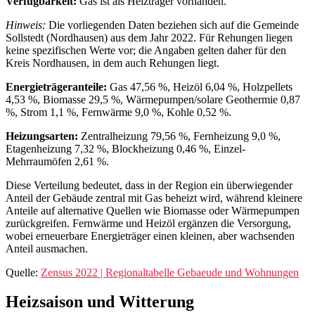
Verfügbarkeit:
Gas ist als Heizträger vorhanden.
Hinweis:
Die vorliegenden Daten beziehen sich auf die Gemeinde
Sollstedt (Nordhausen) aus dem Jahr 2022. Für Rehungen liegen
keine spezifischen Werte vor; die Angaben gelten daher für den
Kreis Nordhausen, in dem auch Rehungen liegt.
Energieträgeranteile:
Gas 47,56 %, Heizöl 6,04 %, Holzpellets
4,53 %, Biomasse 29,5 %, Wärmepumpen/solare Geothermie 0,87
%, Strom 1,1 %, Fernwärme 9,0 %, Kohle 0,52 %.
Heizungsarten:
Zentralheizung 79,56 %, Fernheizung 9,0 %,
Etagenheizung 7,32 %, Blockheizung 0,46 %, Einzel-
Mehrraumöfen 2,61 %.
Diese Verteilung bedeutet, dass in der Region ein überwiegender
Anteil der Gebäude zentral mit Gas beheizt wird, während kleinere
Anteile auf alternative Quellen wie Biomasse oder Wärmepumpen
zurückgreifen. Fernwärme und Heizöl ergänzen die Versorgung,
wobei erneuerbare Energieträger einen kleinen, aber wachsenden
Anteil ausmachen.
Quelle:
Zensus 2022 | Regionaltabelle Gebaeude und Wohnungen
Heizsaison und Witterung