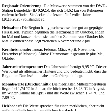
Regionale Orientierung:
Die Messwerte stammen von der DWD-
Station Leinefelde (ID 02925), die sich 14,62 km von Rehungen
entfernt befindet. Sie decken die letzten fünf vollen Jahre
(2021‑2025) vollständig ab.
Heizsaison:
Die Region hat typischerweise eine gut ausgeprägte
Heizsaison. Typisch beginnen die Heizmonate im Oktober, enden
im Mai und konzentrieren sich auf den Zeitraum von Oktober bis
Mai. Kernheizphase liegt zwischen November und April.
Kernheizmonate:
Januar, Februar, März, April, November,
Dezember (6 Monate). Aktive Heizmonate insgesamt 8: plus Mai,
Oktober.
Jahresmitteltemperatur:
Das Jahresmittel beträgt 9,95 °C. Dieser
Wert dient als allgemeiner Hintergrund und bedeutet nicht, dass die
Region im Durchschnitt nahe am Gefrierpunkt liegt.
Monatswerte (Durchschnitt):
Die niedrigsten Mitteltemperaturen
liegen bei 1,74 °C in Januar; die höchsten bei 18,23 °C in August.
Im Winter (Januar bis April) sind die Werte zwischen 1,74 °C und
7,89 °C.
Heizbedarf:
Die Werte sprechen für einen merklichen, aber nicht
außergewöhnlichen jahreszeitlichen Heizbedarf.