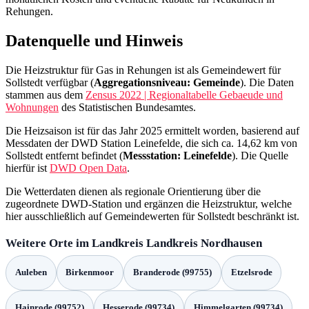
Rehungen.
Datenquelle und Hinweis
Die Heizstruktur für Gas in Rehungen ist als Gemeindewert für
Sollstedt verfügbar (
Aggregationsniveau: Gemeinde
). Die Daten
stammen aus dem
Zensus 2022 | Regionaltabelle Gebaeude und
Wohnungen
des Statistischen Bundesamtes.
Die Heizsaison ist für das Jahr 2025 ermittelt worden, basierend auf
Messdaten der DWD Station Leinefelde, die sich ca. 14,62 km von
Sollstedt entfernt befindet (
Messstation: Leinefelde
). Die Quelle
hierfür ist
DWD Open Data
.
Die Wetterdaten dienen als regionale Orientierung über die
zugeordnete DWD-Station und ergänzen die Heizstruktur, welche
hier ausschließlich auf Gemeindewerten für Sollstedt beschränkt ist.
Weitere Orte im Landkreis Landkreis Nordhausen
Auleben
Birkenmoor
Branderode (99755)
Etzelsrode
Hainrode (99752)
Hesserode (99734)
Himmelgarten (99734)