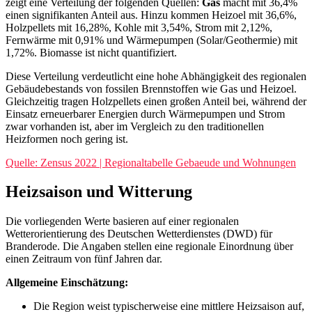
zeigt eine Verteilung der folgenden Quellen:
Gas
macht mit 36,4%
einen signifikanten Anteil aus. Hinzu kommen Heizoel mit 36,6%,
Holzpellets mit 16,28%, Kohle mit 3,54%, Strom mit 2,12%,
Fernwärme mit 0,91% und Wärmepumpen (Solar/Geothermie) mit
1,72%. Biomasse ist nicht quantifiziert.
Diese Verteilung verdeutlicht eine hohe Abhängigkeit des regionalen
Gebäudebestands von fossilen Brennstoffen wie Gas und Heizoel.
Gleichzeitig tragen Holzpellets einen großen Anteil bei, während der
Einsatz erneuerbarer Energien durch Wärmepumpen und Strom
zwar vorhanden ist, aber im Vergleich zu den traditionellen
Heizformen noch gering ist.
Quelle: Zensus 2022 | Regionaltabelle Gebaeude und Wohnungen
Heizsaison und Witterung
Die vorliegenden Werte basieren auf einer regionalen
Wetterorientierung des Deutschen Wetterdienstes (DWD) für
Branderode. Die Angaben stellen eine regionale Einordnung über
einen Zeitraum von fünf Jahren dar.
Allgemeine Einschätzung:
Die Region weist typischerweise eine mittlere Heizsaison auf,