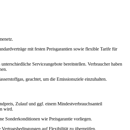
menetz.
dardverträge mit festen Preisgarantien sowie flexible Tarife für
 unterschiedliche Serviceangebote bereitstellen. Verbraucher haben
hen.
serstoffgas, geachtet, um die Emissionsziele einzuhalten.
undpreis, Zulauf und ggf. einem Mindestverbrauchsanteil
en wird.
eine Sonderkonditionen wie Preisgarantie vorliegen.
 Vertragsbedingungen auf Flexibilität zu überprüfen.