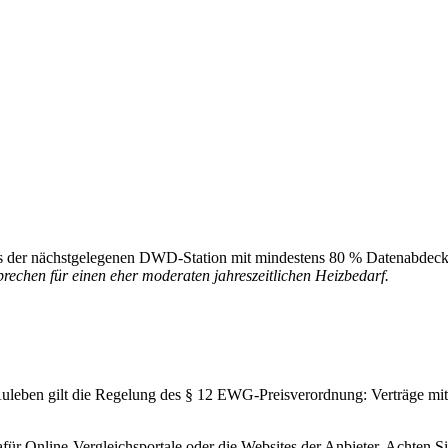
is der nächstgelegenen DWD-Station mit mindestens 80 % Datenabdeckun
prechen für einen eher moderaten jahreszeitlichen Heizbedarf.
 Auleben gilt die Regelung des § 12 EWG-Preisverordnung: Verträge mit 
afür Online-Vergleichsportale oder die Websites der Anbieter. Achten 