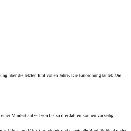
g über die letzten fünf vollen Jahre. Die Einordnung lautet:
Die
einer Mindestlaufzeit von bis zu drei Jahren können vorzeitig
Sie auf Preis pro kWh, Grundpreis und eventuelle Boni für Neukunden.