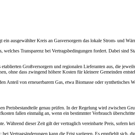
gt ein ausgewählter Kreis an Gasversorgern das lokale Strom- und Wär
, welches Transparenz bei Vertragsbedingungen fordert. Dabei sind Stan
tablierten Großversorgern und regionalen Lieferanten aus, die jeweils
chen, ohne dass zwingend höhere Kosten für kleinere Gemeinden entste
 den Anteil von erneuerbarem Gas, etwa Biomasse oder synthetisches Was
lnen Preisbestandteile genau prüfen. In der Regelung wird zwischen Gr
ufkosten fallen einmalig an, wenn ein bestimmter Verbrauch überschritt
e. Während dieser Zeit gilt der vertraglich vereinbarte Preis, sofern k
ei Vertragsänderungen kann die Frist variieren. Es empfiehlt sich, die