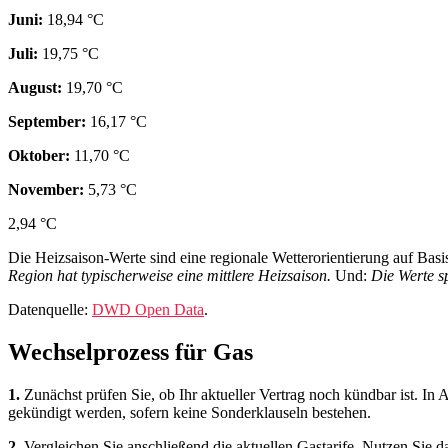
Juni:
18,94 °C
Juli:
19,75 °C
August:
19,70 °C
September:
16,17 °C
Oktober:
11,70 °C
November:
5,73 °C
2,94 °C
Die Heizsaison-Werte sind eine regionale Wetterorientierung auf Bas
Region hat typischerweise eine mittlere Heizsaison.
Und:
Die Werte s
Datenquelle:
DWD Open Data
.
Wechselprozess für Gas
1.
Zunächst prüfen Sie, ob Ihr aktueller Vertrag noch kündbar ist. In
gekündigt werden, sofern keine Sonderklauseln bestehen.
2.
Vergleichen Sie anschließend die aktuellen Gastarife. Nutzen Sie d