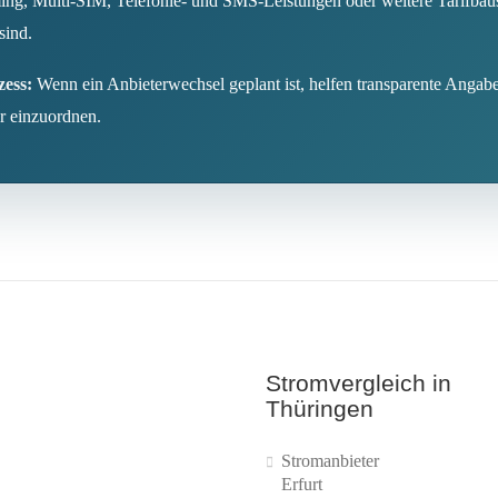
, Multi-SIM, Telefonie- und SMS-Leistungen oder weitere Tarifbaustei
sind.
ess:
Wenn ein Anbieterwechsel geplant ist, helfen transparente Ang
r einzuordnen.
Stromvergleich in
Thüringen
Stromanbieter
Erfurt