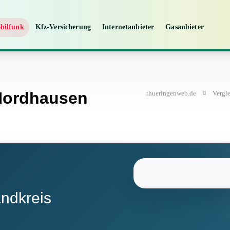
bilfunk
Kfz-Versicherung
Internetanbieter
Gasanbieter
 Nordhausen
thueringenweb.de
Vergl
andkreis