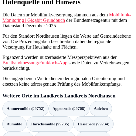
versorgt als Schienenwege.
Auf den Autobahnen im Landkreis Nordhausen, die eine Länge von
46,79 km aufweisen, ist die Versorgung mit 2G, 4G sowie 5G und
5G-Standalone in den Daten mit 100,0 % ausgewiesen. Entlang der
Schienenwege, die sich über 101,35 km erstrecken, liegt die
Versorgung mit 2G bei 100,0 %, während 4G mit 99,86 % und die
Abdeckung mit 5G sowie 5G-Standalone jeweils mit 95,6 %
angegeben wird.
Die Bundesstraßen im Landkreis Nordhausen decken eine Strecke
von 57,03 km ab. Hier ist die Versorgung mit 2G mit 100,0 %
ausgewiesen, während 4G mit 98,83 % und die Abdeckung mit 5G
sowie 5G-Standalone mit 98,03 % angegeben wird. Auf den
Landes- und Staatsstraßen, die eine Gesamtlänge von 192,48 km
erreichen, liegt die Versorgung mit 2G bei 99,91 %, 4G bei 98,67 %
und die Abdeckung mit 5G sowie 5G-Standalone bei 98,84 %.
Die Kreisstraßen im Landkreis Nordhausen umfassen eine Länge
von 140,58 km. In den vorliegenden Daten ist die Versorgung mit
2G mit 100,0 % ausgewiesen, während 4G mit 99,11 % und die
Abdeckung mit 5G sowie 5G-Standalone mit 98,12 % angegeben
wird.
Graue Flecken können Bereiche mit eingeschränkter Versorgung
beschreiben, während weiße Flecken oder Funklöcher auf nicht