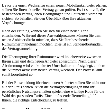
5G-Stand in Nordhausen
Die 5G-Haushaltsabdeckung in Nordhausen ist mit einem Anteil
von 99,88 Prozent sehr hoch ausgeprägt. Diese Datenlage
verdeutlicht, dass die mobile Breitbandversorgung für Haushalte in
der Region nahezu flächendeckend wirkt.
Bezüglich der 5G-Flächenabdeckung liegt ein Wert von 96,47
Prozent vor, was die breite Verfügbarkeit der Technologie
unterstreicht. Ein zentraler Rasterpunkt in der Ortsmitte dient als
modellierter Bezugspunkt, an dem die Verfügbarkeit für drei
Netzbetreiber ausgewiesen wird.
Die 5G-Standalone-Abdeckung für Haushalte beträgt ebenfalls
99,88 Prozent und für die Fläche 96,47 Prozent. Diese
weiterentwickelte 5G-Variante basiert auf einer eigenständigeren
Netzstruktur und spielt bereits eine sichtbare Rolle in der Region.
Mobilfunk entlang wichtiger
Verkehrswege
Im Landkreis Nordhausen wirken Autobahnen mobiler besser