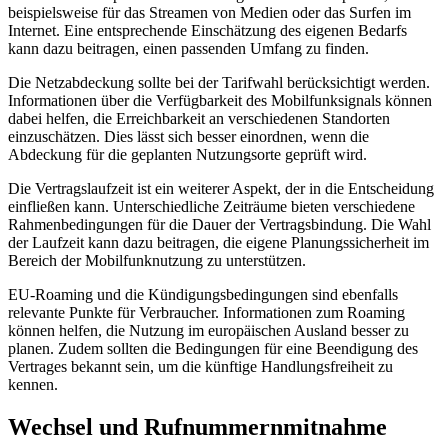
ausgewiesen. Auch für 5G Standalone liegen dort Daten für drei
Netzbetreiber vor. Bitte beachten Sie, dass diese Angaben eine
allgemeine Situation im Ortsgebiet widerspiegeln und keine
adressgenaue Zusage für einzelne Gebäude oder Standorte
darstellen.
Messperspektive aus der Funkloch-App
Die Funkloch-App liefert eine zusätzliche, nutzerbasierte
Messperspektive auf die Mobilfunkversorgung im Landkreis
Nordhausen. Grundlage sind von Nutzern erfasste Messpunkte im
zuständigen Kreis- oder Stadtraum.
Es liegen insgesamt 355682 Messpunkte vor, wobei 4G die
dominante Technologie darstellt.
Die Technologieanteile setzen sich aus 49,20 Prozent für 4G, 49,20
Prozent für 5G, 0,70 Prozent für 2G und 0,90 Prozent für kein Netz
zusammen.
Diese Daten sind keine amtliche Haushalts- oder
Flächenauswertung und ersetzen keine adressgenaue Zusage für
Nordhausen. Weitere Informationen finden Sie unter
Breitbandmessung/Funkloch-App
.