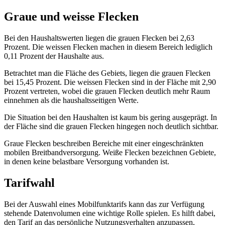
Mobilfunkprofil für Nordhausen
Die mobile Breitbandversorgung für Haushalte in der Gemeinde
Nordhausen ist laut den vorliegenden Daten für das Jahr 2025
nahezu flächendeckend ausgezeichnet. Für die privaten Haushalte
wird eine 4G-Abdeckung von 99,89 Prozent sowie eine 5G-
Versorgung von 99,88 Prozent angegeben. Zudem spielt 5G
Standalone, eine moderne Form des Mobilfunks, mit einer
ausgewiesenen Quote von 99,88 Prozent bereits eine sichtbare Rolle
in der Region.
Betrachtet man die allgemeine Flächenversorgung innerhalb der
Gemeinde, so liegt die 4G-Abdeckung bei 96,82 Prozent. Die 5G-
Versorgung ist in der Region mit 96,47 Prozent ebenfalls sehr breit
verfügbar. Diese Werte verdeutlichen, dass die mobile Infrastruktur
in Nordhausen eine solide Basis für die Datenkommunikation bietet.
An einem zentralen Bezugspunkt im Ort, der als modellierter Punkt
innerhalb des Gebiets dient, zeigt sich das Netzangebot im Detail.
An dieser Stelle sind drei Netzbetreiber mit 4G und drei mit 5G