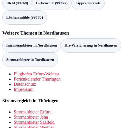
oder nur sehr eingeschränkt ausgewiesene Versorgung hinweisen
können.
Mobilfunk-Monitoring | Gigabit-Grundbuch
Stand: Dezember 2025.
Graue und weisse Flecken
Bei den Haushaltswerten liegen die grauen Flecken bei 2,63
Prozent. Die weissen Flecken machen in diesem Bereich lediglich
0,11 Prozent der Haushalte aus.
Betrachtet man die Fläche des Gebiets, liegen die grauen Flecken
bei 15,45 Prozent. Die weissen Flecken sind in der Fläche mit 2,90
Prozent vertreten, wobei die grauen Flecken deutlich mehr Raum
einnehmen als die haushaltsseitigen Werte.
Die Situation bei den Haushalten ist kaum bis gering ausgeprägt. In
der Fläche sind die grauen Flecken hingegen noch deutlich sichtbar.
Graue Flecken beschreiben Bereiche mit einer eingeschränkten
mobilen Breitbandversorgung. Weiße Flecken bezeichnen Gebiete,
in denen keine belastbare Versorgung vorhanden ist.
Tarifwahl