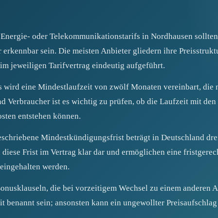
 Energie- oder Telekommunikationstarifs in Nordhausen sollte
 erkennbar sein. Die meisten Anbieter gliedern ihre Preisstruk
im jeweiligen Tarifvertrag eindeutig aufgeführt.
s wird eine Mindestlaufzeit von zwölf Monaten vereinbart, die 
d Verbraucher ist es wichtig zu prüfen, ob die Laufzeit mit d
osten entstehen können.
eschriebene Mindestkündigungsfrist beträgt in Deutschland dr
en diese Frist im Vertrag klar dar und ermöglichen eine fristge
 eingehalten werden.
Bonusklauseln, die bei vorzeitigem Wechsel zu einem anderen A
zit benannt sein; ansonsten kann ein ungewollter Preisaufschlag