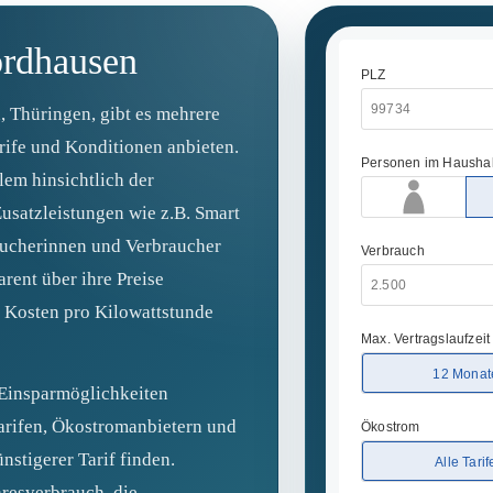
ordhausen
 Thüringen, gibt es mehrere
arife und Konditionen anbieten.
lem hinsichtlich der
Zusatzleistungen wie z.B. Smart
aucherinnen und Verbraucher
arent über ihre Preise
 Kosten pro Kilowattstunde
 Einsparmöglichkeiten
arifen, Ökostromanbietern und
nstigerer Tarif finden.
hresverbrauch, die