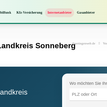
bilfunk
Kfz-Versicherung
Internetanbieter
Gasanbieter
 Landkreis Sonneberg
thueringenweb.de
Ve
Landkreis