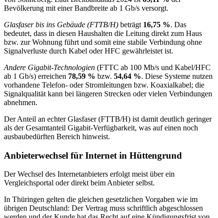
Bevölkerung mit einer Bandbreite ab 1 Gb/s versorgt.
Glasfaser bis ins Gebäude (FTTB/H)
beträgt
16,75 %
. Das
bedeutet, dass in diesen Haushalten die Leitung direkt zum Haus
bzw. zur Wohnung führt und somit eine stabile Verbindung ohne
Signalverluste durch Kabel oder HFC gewährleistet ist.
Andere Gigabit-Technologien
(FTTC ab 100 Mb/s und Kabel/HFC
ab 1 Gb/s) erreichen
78,59 %
bzw.
54,64 %
. Diese Systeme nutzen
vorhandene Telefon- oder Stromleitungen bzw. Koaxialkabel; die
Signalqualität kann bei längeren Strecken oder vielen Verbindungen
abnehmen.
Der Anteil an echter Glasfaser (FTTB/H) ist damit deutlich geringer
als der Gesamtanteil Gigabit‑Verfügbarkeit, was auf einen noch
ausbaubedürften Bereich hinweist.
Anbieterwechsel für Internet in Hüttengrund
Der Wechsel des Internetanbieters erfolgt meist über ein
Vergleichsportal oder direkt beim Anbieter selbst.
In Thüringen gelten die gleichen gesetzlichen Vorgaben wie im
übrigen Deutschland: Der Vertrag muss schriftlich abgeschlossen
werden und der Kunde hat das Recht auf eine Kündigungsfrist von