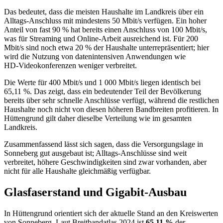
Das bedeutet, dass die meisten Haushalte im Landkreis über ein
Alltags‑Anschluss mit mindestens 50 Mbit/s verfügen. Ein hoher
Anteil von fast 90 % hat bereits einen Anschluss von 100 Mbit/s,
was für Streaming und Online‑Arbeit ausreichend ist. Für 200
Mbit/s sind noch etwa 20 % der Haushalte unterrepräsentiert; hier
wird die Nutzung von datenintensiven Anwendungen wie
HD‑Videokonferenzen weniger verbreitet.
Die Werte für 400 Mbit/s und 1 000 Mbit/s liegen identisch bei
65,11 %. Das zeigt, dass ein bedeutender Teil der Bevölkerung
bereits über sehr schnelle Anschlüsse verfügt, während die restlichen
Haushalte noch nicht von diesen höheren Bandbreiten profitieren. In
Hüttengrund gilt daher dieselbe Verteilung wie im gesamten
Landkreis.
Zusammenfassend lässt sich sagen, dass die Versorgungslage in
Sonneberg gut ausgebaut ist; Alltags‑Anschlüsse sind weit
verbreitet, höhere Geschwindigkeiten sind zwar vorhanden, aber
nicht für alle Haushalte gleichmäßig verfügbar.
Glasfaserstand und Gigabit-Ausbau
In Hüttengrund orientiert sich der aktuelle Stand an den Kreiswerten
von Sonneberg. Laut Breitbandatlas 2024 ist
65,11 %
der