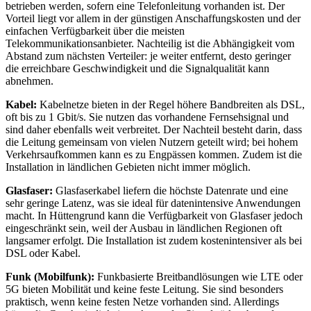
betrieben werden, sofern eine Telefonleitung vorhanden ist. Der
Vorteil liegt vor allem in der günstigen Anschaffungskosten und der
einfachen Verfügbarkeit über die meisten
Telekommunikationsanbieter. Nachteilig ist die Abhängigkeit vom
Abstand zum nächsten Verteiler: je weiter entfernt, desto geringer
die erreichbare Geschwindigkeit und die Signalqualität kann
abnehmen.
Kabel:
Kabelnetze bieten in der Regel höhere Bandbreiten als DSL,
oft bis zu 1 Gbit/s. Sie nutzen das vorhandene Fernsehsignal und
sind daher ebenfalls weit verbreitet. Der Nachteil besteht darin, dass
die Leitung gemeinsam von vielen Nutzern geteilt wird; bei hohem
Verkehrsaufkommen kann es zu Engpässen kommen. Zudem ist die
Installation in ländlichen Gebieten nicht immer möglich.
Glasfaser:
Glasfaserkabel liefern die höchste Datenrate und eine
sehr geringe Latenz, was sie ideal für datenintensive Anwendungen
macht. In Hüttengrund kann die Verfügbarkeit von Glasfaser jedoch
eingeschränkt sein, weil der Ausbau in ländlichen Regionen oft
langsamer erfolgt. Die Installation ist zudem kostenintensiver als bei
DSL oder Kabel.
Funk (Mobilfunk):
Funkbasierte Breitbandlösungen wie LTE oder
5G bieten Mobilität und keine feste Leitung. Sie sind besonders
praktisch, wenn keine festen Netze vorhanden sind. Allerdings