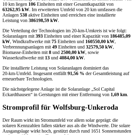
10 km liegen
106
Einheiten mit einer Gesamtkapazität von
63262,95 kW
. Im erweiterten Umfeld von 20 km umfassen die
Anlagen
538
aktive Einheiten und erreichen eine installierte
Leistung von
386198,59 kW
.
Die Verteilung der Technologien im 20‑km‑Umkreis ist wie folgt:
Solaranlagen mit
393
Einheiten und einer Kapazität von
186485,09
kW
, Windkraftwerke mit
75
Einheiten und
160550,00 kW
,
Verbrennungsanlagen mit
49
Einheiten und
32579,50 kW
,
Biomasse‑Einheiten mit
8
und
2500,00 kW
, sowie
Wasserkraftwerke mit
13
und
4084,00 kW
.
Die installierte Leistung von Solaranlagen dominiert das
20‑km‑Umfeld. Insgesamt entfällt
91,56 %
der Gesamtleistung auf
erneuerbare Technologien.
Die nächstgelegene Anlage ist die Solaranlage „Sol Capital
Eckardthausen“ in Gerstungen mit einer Entfernung von
1,69 km
.
Stromprofil für Wolfsburg-Unkeroda
Der Raum wirkt im Stromumfeld vor allem solar geprägt: die
solaren Kennzahlen fallen stärker aus als die Windwerte. Die solare
Ausgangslage wirkt hoch, gestützt durch rund 1651 Sonnenstunden