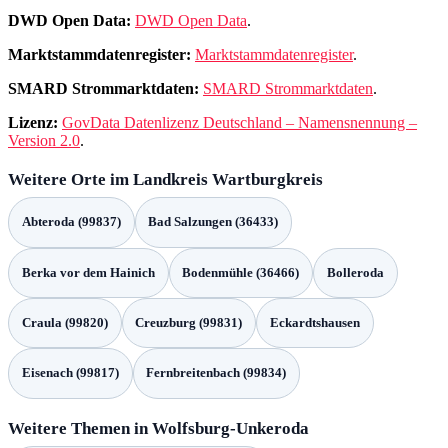
DWD Open Data:
DWD Open Data
.
Marktstammdatenregister:
Marktstammdatenregister
.
SMARD Strommarktdaten:
SMARD Strommarktdaten
.
Lizenz:
GovData Datenlizenz Deutschland – Namensnennung –
Version 2.0
.
Weitere Orte im Landkreis Wartburgkreis
Abteroda (99837)
Bad Salzungen (36433)
Berka vor dem Hainich
Bodenmühle (36466)
Bolleroda
Craula (99820)
Creuzburg (99831)
Eckardtshausen
Eisenach (99817)
Fernbreitenbach (99834)
Weitere Themen in Wolfsburg-Unkeroda