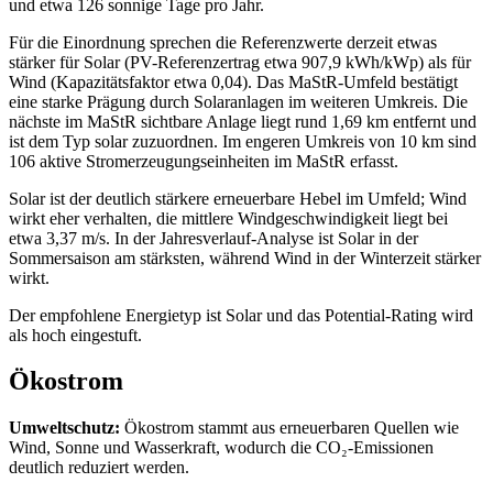
und etwa 126 sonnige Tage pro Jahr.
Für die Einordnung sprechen die Referenzwerte derzeit etwas
stärker für Solar (PV-Referenzertrag etwa 907,9 kWh/kWp) als für
Wind (Kapazitätsfaktor etwa 0,04). Das MaStR‑Umfeld bestätigt
eine starke Prägung durch Solaranlagen im weiteren Umkreis. Die
nächste im MaStR sichtbare Anlage liegt rund 1,69 km entfernt und
ist dem Typ solar zuzuordnen. Im engeren Umkreis von 10 km sind
106 aktive Stromerzeugungseinheiten im MaStR erfasst.
Solar ist der deutlich stärkere erneuerbare Hebel im Umfeld; Wind
wirkt eher verhalten, die mittlere Windgeschwindigkeit liegt bei
etwa 3,37 m/s. In der Jahresverlauf‑Analyse ist Solar in der
Sommersaison am stärksten, während Wind in der Winterzeit stärker
wirkt.
Der empfohlene Energietyp ist Solar und das Potential-Rating wird
als hoch eingestuft.
Ökostrom
Umweltschutz:
Ökostrom stammt aus erneuerbaren Quellen wie
Wind, Sonne und Wasserkraft, wodurch die CO₂‑Emissionen
deutlich reduziert werden.