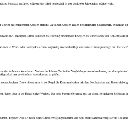
rößtes Potenzial entfaltet, während der Wind tendenziell in den dunkleren Jahreszeiten stärker wirkt.
 Betrieb aus erneuerbaren Quellen stammt. Zu diesen Quellen zählen beispielsweise Solarenergie, Windkraft od
 konventionell erzeugtem Strom reduziert die Nutzung erneuerbarer Energien die Emissionen von Kohlendioxid (
itionen in Wind- oder Solarparks sichern langfristig eine nachhaltige und stabile Stromgrundlage für Orte wie
von den Anbietern koordiniert. Verbraucher können Tarife über Vergleichsportale recherchieren, um die optimale
Verfügbarkeit am gewünschten Anschlussort zu prüfen.
im neuen Anbieter. Dieser übernimmt in der Regel die Kommunikation mit dem Netzbetreiber und Ihrem bisherig
en, dauert aber in der Regel einige Wochen. Der neue Stromliefervertrag tritt an einem festgelegten Zieldatum i
inddaten. Ergänzt wird sie durch aktive Stromerzeugungseinheiten aus dem Marktstammdatenregister im Umkreis