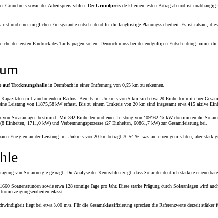
der Grundpreis sowie der Arbeitspreis zählen. Der
Grundpreis
deckt einen festen Betrag ab und ist unabhängig
frist und einer möglichen Preisgarantie entscheidend für die langfristige Planungssicherheit. Es ist ratsam, d
elche den ersten Eindruck des Tarifs prägen sollen. Dennoch muss bei der endgültigen Entscheidung immer die
aum
e auf Trocknungshalle
in Dermbach in einer Entfernung von 0,55 km zu erkennen.
r Kapazitäten mit zunehmendem Radius. Bereits im Umkreis von 5 km sind etwa 20 Einheiten mit einer Gesamtl
eine Leistung von 11875,58 kW erfasst. Bis zu einem Umkreis von 20 km sind insgesamt etwa 415 aktive Einh
h von Solaranlagen bestimmt. Mit 342 Einheiten und einer Leistung von 109162,15 kW dominieren die Solaren
(8 Einheiten, 1711,0 kW) und Verbrennungsprozesse (27 Einheiten, 60861,7 kW) zur Gesamtleistung bei.
baren Energien an der Leistung im Umkreis von 20 km beträgt 70,54 %, was auf einen gemischten, aber stark g
hle
gung von Solarenergie geprägt. Die Analyse der Kennzahlen zeigt, dass Solar der deutlich stärkere erneuerbar
nd 1660 Sonnenstunden sowie etwa 128 sonnige Tage pro Jahr. Diese starke Prägung durch Solaranlagen wird auc
tromerzeugungseinheiten erfasst.
chwindigkeit liegt bei etwa 3.00 m/s. Für die Gesamtklassifizierung sprechen die Referenzwerte derzeit stärke