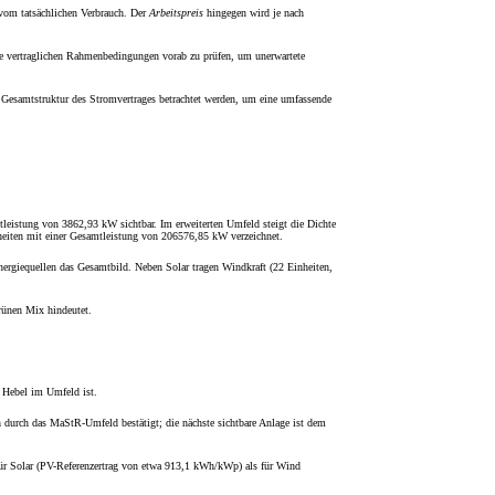
 vom tatsächlichen Verbrauch. Der
Arbeitspreis
hingegen wird je nach
iese vertraglichen Rahmenbedingungen vorab zu prüfen, um unerwartete
 Gesamtstruktur des Stromvertrages betrachtet werden, um eine umfassende
eistung von 3862,93 kW sichtbar. Im erweiterten Umfeld steigt die Dichte
eiten mit einer Gesamtleistung von 206576,85 kW verzeichnet.
ergiequellen das Gesamtbild. Neben Solar tragen Windkraft (22 Einheiten,
rünen Mix hindeutet.
e Hebel im Umfeld ist.
h durch das MaStR-Umfeld bestätigt; die nächste sichtbare Anlage ist dem
r für Solar (PV-Referenzertrag von etwa 913,1 kWh/kWp) als für Wind