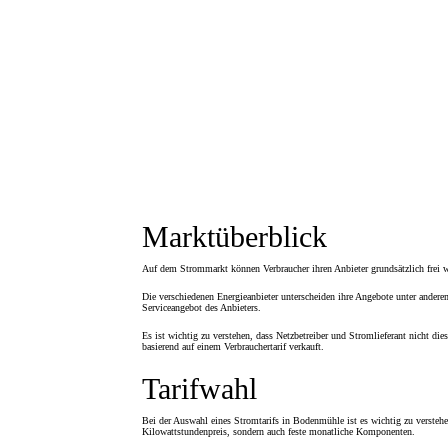
Marktüberblick
Auf dem Strommarkt können Verbraucher ihren Anbieter grundsätzlich frei w
Die verschiedenen Energieanbieter unterscheiden ihre Angebote unter andere
Serviceangebot des Anbieters.
Es ist wichtig zu verstehen, dass Netzbetreiber und Stromlieferant nicht die
basierend auf einem Verbrauchertarif verkauft.
Tarifwahl
Bei der Auswahl eines Stromtarifs in Bodenmühle ist es wichtig zu verstehe
Kilowattstundenpreis, sondern auch feste monatliche Komponenten.