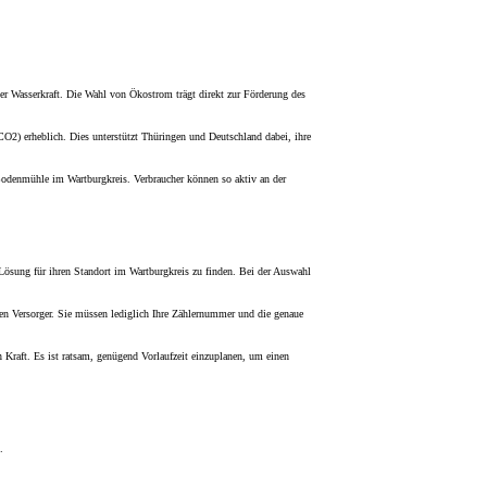
er Wasserkraft. Die Wahl von Ökostrom trägt direkt zur Förderung des
CO2) erheblich. Dies unterstützt Thüringen und Deutschland dabei, ihre
 Bodenmühle im Wartburgkreis. Verbraucher können so aktiv an der
 Lösung für ihren Standort im Wartburgkreis zu finden. Bei der Auswahl
en Versorger. Sie müssen lediglich Ihre Zählernummer und die genaue
n Kraft. Es ist ratsam, genügend Vorlaufzeit einzuplanen, um einen
.