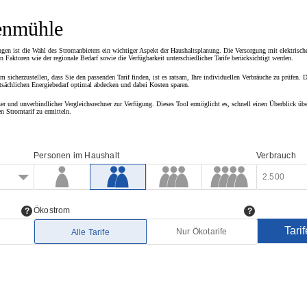
enmühle
 ist die Wahl des Stromanbieters ein wichtiger Aspekt der Haushaltsplanung. Die Versorgung mit elektrischer
n Faktoren wie der regionale Bedarf sowie die Verfügbarkeit unterschiedlicher Tarife berücksichtigt werden.
m sicherzustellen, dass Sie den passenden Tarif finden, ist es ratsam, Ihre individuellen Verbräuche zu prüfen. D
 tatsächlichen Energiebedarf optimal abdecken und dabei Kosten sparen.
ser und unverbindlicher Vergleichsrechner zur Verfügung. Dieses Tool ermöglicht es, schnell einen Überblick üb
n Stromtarif zu ermitteln.