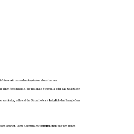
edürfnisse mit passenden Angeboten abzustimmen.
 einer Preisgarantie, der regionale Strommix oder das zusätzliche
zes zuständig, während der Stromlieferant lediglich den Energiefluss
iden können. Diese Unterschiede betreffen nicht nur den reinen