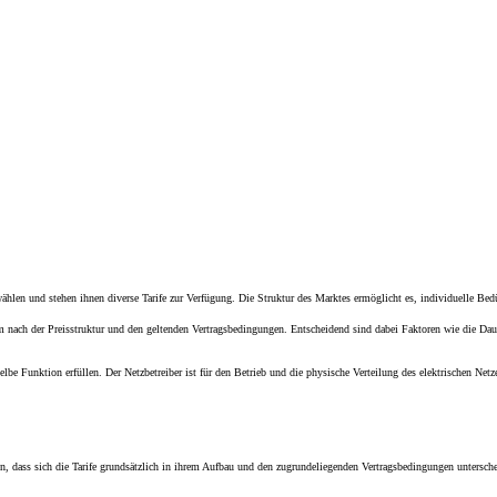
ählen und stehen ihnen diverse Tarife zur Verfügung. Die Struktur des Marktes ermöglicht es, individuelle B
m nach der Preisstruktur und den geltenden Vertragsbedingungen. Entscheidend sind dabei Faktoren wie die Dauer
selbe Funktion erfüllen. Der Netzbetreiber ist für den Betrieb und die physische Verteilung des elektrischen Net
n, dass sich die Tarife grundsätzlich in ihrem Aufbau und den zugrundeliegenden Vertragsbedingungen untersche