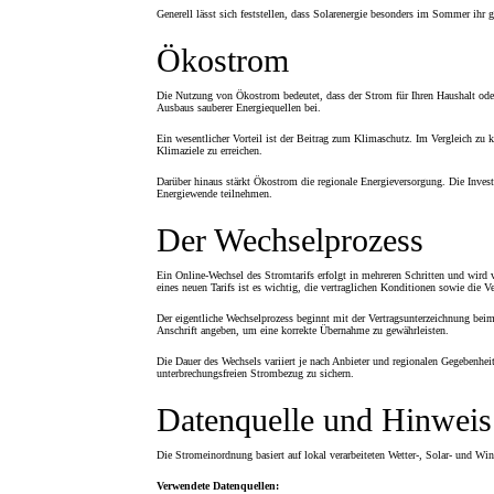
Generell lässt sich feststellen, dass Solarenergie besonders im Sommer ihr g
Ökostrom
Die Nutzung von Ökostrom bedeutet, dass der Strom für Ihren Haushalt oder
Ausbaus sauberer Energiequellen bei.
Ein wesentlicher Vorteil ist der Beitrag zum Klimaschutz. Im Vergleich zu
Klimaziele zu erreichen.
Darüber hinaus stärkt Ökostrom die regionale Energieversorgung. Die Invest
Energiewende teilnehmen.
Der Wechselprozess
Ein Online-Wechsel des Stromtarifs erfolgt in mehreren Schritten und wird 
eines neuen Tarifs ist es wichtig, die vertraglichen Konditionen sowie die 
Der eigentliche Wechselprozess beginnt mit der Vertragsunterzeichnung be
Anschrift angeben, um eine korrekte Übernahme zu gewährleisten.
Die Dauer des Wechsels variiert je nach Anbieter und regionalen Gegebenheit
unterbrechungsfreien Strombezug zu sichern.
Datenquelle und Hinweis
Die Stromeinordnung basiert auf lokal verarbeiteten Wetter-, Solar- und W
Verwendete Datenquellen: