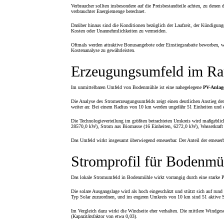
Verbraucher sollten insbesondere auf die Preisbestandteile achten, zu denen 
verbrauchter Energiemenge berechnet.
Darüber hinaus sind die Konditionen bezüglich der Laufzeit, der Kündigungs
Kosten oder Unannehmlichkeiten zu vermeiden.
Oftmals werden attraktive Bonusangebote oder Einstiegsrabatte beworben, w
Kostenanalyse zu gewährleisten.
Erzeugungsumfeld im R
Im unmittelbaren Umfeld von Bodenmühle ist eine nahegelegene
PV-Anlag
Die Analyse des Stromerzeugungsumfelds zeigt einen deutlichen Anstieg de
weiter an: Bei einem Radius von 10 km werden ungefähr 51 Einheiten und 
Die Technologieverteilung im größten betrachteten Umkreis wird maßgeblic
28570,0 kW), Strom aus Biomasse (16 Einheiten, 6272,0 kW), Wasserkraft 
Das Umfeld wirkt insgesamt überwiegend erneuerbar. Der Anteil der erneuer
Stromprofil für Bodenmü
Das lokale Stromumfeld in Bodenmühle wirkt vorrangig durch eine starke Prä
Die solare Ausgangslage wird als hoch eingeschätzt und stützt sich auf ru
Typ Solar zuzuordnen, und im engeren Umkreis von 10 km sind 51 aktive S
Im Vergleich dazu wirkt die Windseite eher verhalten. Die mittlere Windges
(Kapazitätsfaktor von etwa 0,03).