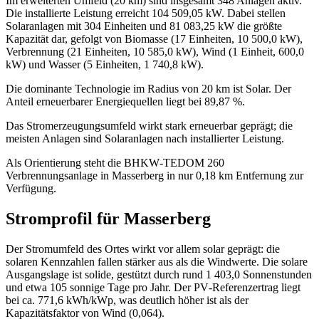
Im erweiterten Umfeld (20 km) sind insgesamt 348 Anlagen aktiv.
Die installierte Leistung erreicht 104 509,05 kW. Dabei stellen
Solaranlagen mit 304 Einheiten und 81 083,25 kW die größte
Kapazität dar, gefolgt von Biomasse (17 Einheiten, 10 500,0 kW),
Verbrennung (21 Einheiten, 10 585,0 kW), Wind (1 Einheit, 600,0
kW) und Wasser (5 Einheiten, 1 740,8 kW).
Die dominante Technologie im Radius von 20 km ist Solar. Der
Anteil erneuerbarer Energiequellen liegt bei 89,87 %.
Das Stromerzeugungsumfeld wirkt stark erneuerbar geprägt; die
meisten Anlagen sind Solaranlagen nach installierter Leistung.
Als Orientierung steht die BHKW‑TEDOM 260
Verbrennungsanlage in Masserberg in nur 0,18 km Entfernung zur
Verfügung.
Stromprofil für Masserberg
Der Stromumfeld des Ortes wirkt vor allem solar geprägt: die
solaren Kennzahlen fallen stärker aus als die Windwerte. Die solare
Ausgangslage ist solide, gestützt durch rund 1 403,0 Sonnenstunden
und etwa 105 sonnige Tage pro Jahr. Der PV‑Referenzertrag liegt
bei ca. 771,6 kWh/kWp, was deutlich höher ist als der
Kapazitätsfaktor von Wind (0,064).