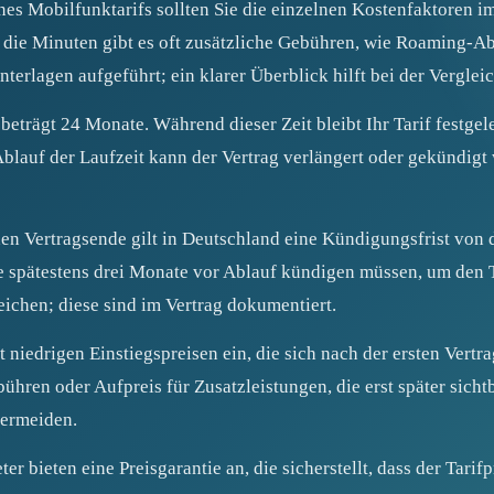
es Mobilfunktarifs sollten Sie die einzelnen Kostenfaktoren i
die Minuten gibt es oft zusätzliche Gebühren, wie Roaming-Ab
nterlagen aufgeführt; ein klarer Überblick hilft bei der Vergle
beträgt 24 Monate. Während dieser Zeit bleibt Ihr Tarif festge
Ablauf der Laufzeit kann der Vertrag verlängert oder gekündigt
hen Vertragsende gilt in Deutschland eine Kündigungsfrist von
ie spätestens drei Monate vor Ablauf kündigen müssen, um den 
ichen; diese sind im Vertrag dokumentiert.
 niedrigen Einstiegspreisen ein, die sich nach der ersten Vertr
hren oder Aufpreis für Zusatzleistungen, die erst später sicht
vermeiden.
r bieten eine Preisgarantie an, die sicherstellt, dass der Tarif