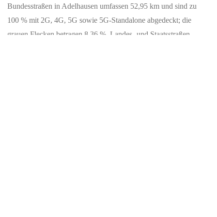
Bundesstraßen in Adelhausen umfassen 52,95 km und sind zu
100 % mit 2G, 4G, 5G sowie 5G-Standalone abgedeckt; die
grauen Flecken betragen 8,36 %. Landes‑ und Staatsstraßen
erstrecken sich über 265,57 km. Hier liegt die 4G‑Abdeckung bei
99,42 % und die 5G/5G-Standalone‑Abdeckung bei 94,91 %;
graue Flecken machen 14,39 % aus, weiße Flecken 0,58 %.
Kreisstraßen haben eine Gesamtlänge von 182,24 km. Sie sind zu
100 % mit 2G erreichbar; die 4G‑Abdeckung liegt bei 97,07 %,
während die 5G/5G-Standalone‑Abdeckung bei 92,89 % liegt.
Graue Flecken betragen 16,13 % und weiße Flecken 2,54 %. Im
Vergleich zu den Autobahnen sind sie leicht weniger gut versorgt.
Graue Flecken beschreiben Bereiche mit reduzierter
Mobilfunkabdeckung; weiße Flecken stehen für Stellen ohne
jegliche Abdeckung. Diese Begriffe helfen, die Qualität der