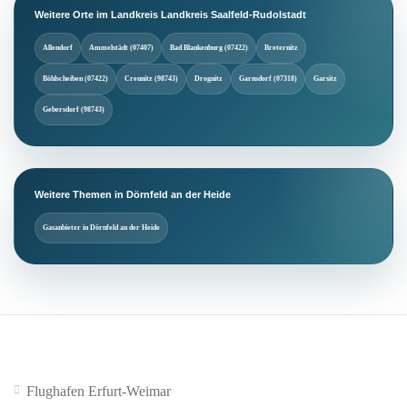
Weitere Orte im Landkreis Landkreis Saalfeld-Rudolstadt
Allendorf
Ammelstädt (07407)
Bad Blankenburg (07422)
Breternitz
Böhlscheiben (07422)
Creunitz (98743)
Drognitz
Garnsdorf (07318)
Garsitz
Gebersdorf (98743)
Weitere Themen in Dörnfeld an der Heide
Gasanbieter in Dörnfeld an der Heide
Flughafen Erfurt-Weimar