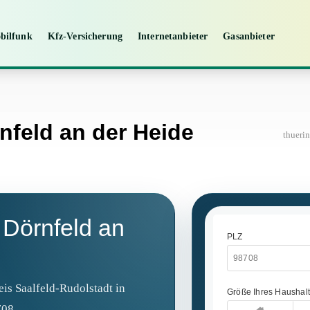
bilfunk
Kfz-Versicherung
Internetanbieter
Gasanbieter
nfeld an der Heide
thueri
 Dörnfeld an
eis Saalfeld‑Rudolstadt in
708.