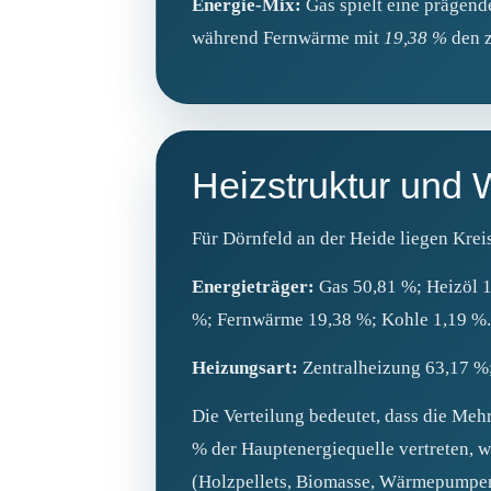
Energie‑Mix:
Gas spielt eine prägen
während Fernwärme mit
19,38 %
den z
Heizstruktur und
Für Dörnfeld an der Heide liegen Krei
Energieträger:
Gas 50,81 %; Heizöl 
%; Fernwärme 19,38 %; Kohle 1,19 %.
Heizungsart:
Zentralheizung 63,17 %;
Die Verteilung bedeutet, dass die Mehr
% der Hauptenergiequelle vertreten, w
(Holzpellets, Biomasse, Wärmepumpen, 