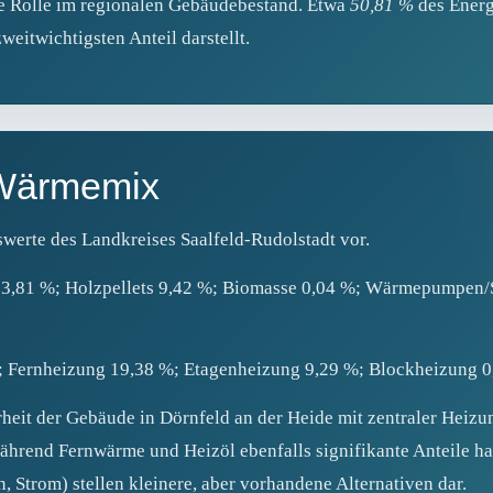
de Rolle im regionalen Gebäudebestand. Etwa
50,81 %
des Energ
weitwichtigsten Anteil darstellt.
 Wärmemix
swerte des Landkreises Saalfeld-Rudolstadt vor.
13,81 %; Holzpellets 9,42 %; Biomasse 0,04 %; Wärmepumpen/S
 Fernheizung 19,38 %; Etagenheizung 9,29 %; Blockheizung 0
heit der Gebäude in Dörnfeld an der Heide mit zentraler Heizun
ährend Fernwärme und Heizöl ebenfalls signifikante Anteile ha
Strom) stellen kleinere, aber vorhandene Alternativen dar.