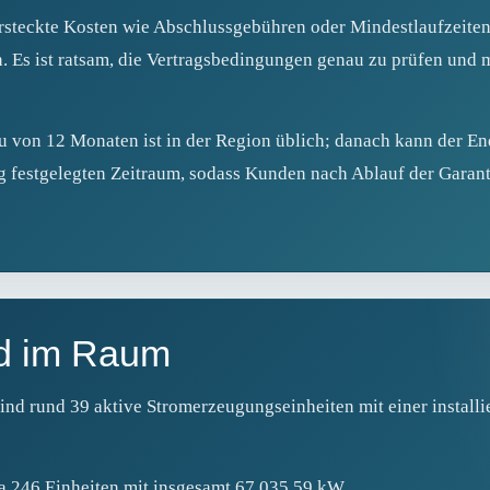
ersteckte Kosten wie Abschlussgebühren oder Mindestlaufzeiten
. Es ist ratsam, die Vertragsbedingungen genau zu prüfen und 
u von 12 Monaten ist in der Region üblich; danach kann der En
ag festgelegten Zeitraum, sodass Kunden nach Ablauf der Garant
d im Raum
nd rund 39 aktive Stromerzeugungseinheiten mit einer installi
a 246 Einheiten mit insgesamt 67 035,59 kW.