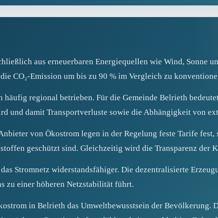
chließlich aus erneuerbaren Energiequellen wie Wind, Sonne un
t die CO₂‑Emission um bis zu 90 % im Vergleich zu konventione
äufig regional betrieben. Für die Gemeinde Belrieth bedeutet 
rd und damit Transportverluste sowie die Abhängigkeit von ex
: Anbieter von Ökostrom legen in der Regelung feste Tarife fest
toffen geschützt sind. Gleichzeitig wird die Transparenz der K
as Stromnetz widerstandsfähiger. Die dezentralisierte Erzeugun
s zu einer höheren Netzstabilität führt.
kostrom in Belrieth das Umweltbewusstsein der Bevölkerung. D