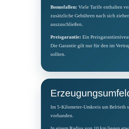
Bonusfallen:
Viele Tarife enthalten v
zusätzliche Gebühren nach sich ziehen
auszuschließen.
Preisgarantie:
Ein Preisgarantienivea
Die Garantie gilt nur für den im Vertr
sollten.
Erzeugungsumfel
Im 5‑Kilometer‑Umkreis um Belrieth si
vorhanden.
In einem Radius von 10 km liegen etw