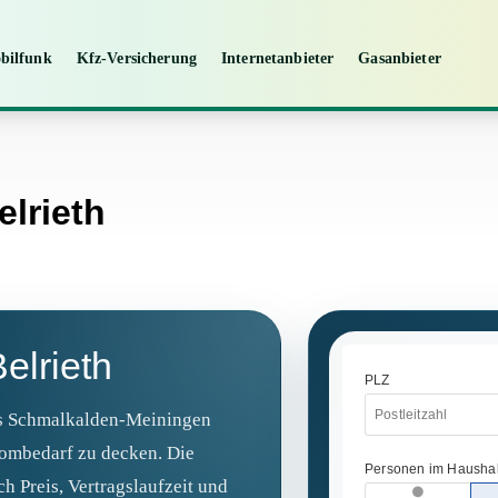
bilfunk
Kfz-Versicherung
Internetanbieter
Gasanbieter
elrieth
elrieth
is Schmalkalden-Meiningen
rombedarf zu decken. Die
ch Preis, Vertragslaufzeit und