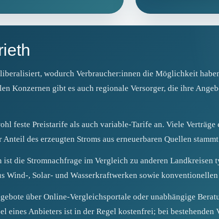
rieth
liberalisiert, wodurch Verbraucher:innen die Möglichkeit habe
len Konzernen gibt es auch regionale Versorger, die ihre Ange
wohl feste Preistarife als auch variable‑Tarife an. Viele Verträ
r Anteil des erzeugten Stroms aus erneuerbaren Quellen stammt
ist die Stromnachfrage im Vergleich zu anderen Landkreisen ty
us Wind-, Solar‑ und Wasserkraftwerken sowie konventionellen
gebote über Online‑Vergleichsportale oder unabhängige Beratun
l eines Anbieters ist in der Regel kostenfrei; bei bestehenden