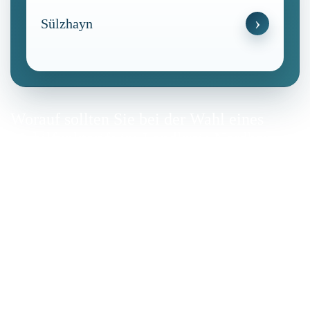
Sülzhayn
Worauf sollten Sie bei der Wahl eines
Mobilfunktarifs im Landkreis Nordhausen
achten?
Bei der Auswahl eines Mobilfunktarifs ist es wichtig, die
individuellen Bedürfnisse und das lokale Netzangebot zu
berücksichtigen.
Datenvolumen:
Prüfen Sie, ob das gewünschte Volumen
ausreichend für Ihre Nutzung ist.
5G-Verfügbarkeit:
Erkundigen Sie sich, ob 5G in Ihrem