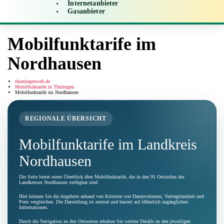
Internetanbieter
Gasanbieter
Mobilfunktarife im
Nordhausen
thueringenweb.de
Mobilfunktarife in Thüringen
Mobilfunktarife im Nordhausen
REGIONALE ÜBERSICHT
Mobilfunktarife im Landkreis
Nordhausen
Die Seite bietet einen Überblick über Mobilfunktarife, die in den 91 Ortsteilen des
Landkreises Nordhausen verfügbar sind.
Hier können Sie die Angebote anhand von Kriterien wie Datenvolumen, Vertragslaufzeit und
Preis vergleichen. Die Darstellung ist neutral und basiert auf öffentlich zugänglichen
Informationen.
Durch die Navigation zu den Ortsseiten erhalten Sie weitere Details zu den jeweiligen