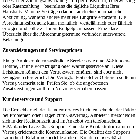
Die Art der Zahlungsabwicklung – ob per Lastschrift, Überweisung
oder Ratenzahlung – beeinflusst die tägliche Liquidität Ihres
Haushalts. Manche Verträge erlauben auch eine automatische
Abbuchung, während andere manuelle Eingriffe erfordern. Die
Abrechnungsfrequenz kann monatlich, vierteljährlich oder jährlich
erfolgen und sollte zu Ihrem Budgetplan passen. Eine klare
Übersicht über die Abrechnungstermine verhindert unerwartete
Belastungen.
Zusatzleistungen und Serviceoptionen
Einige Anbieter bieten zusätzliche Services wie eine 24‑Stunden-
Hotline, Online‑Portalzugang oder Wartungsservice an. Diese
Leistungen können den Vertragswert erhöhen, sind aber nicht
zwingend erforderlich. Die Verfügbarkeit solcher Optionen sollte im
Vertrag vermerkt sein. Prüfen Sie, ob die angebotenen
Zusatzleistungen zu Ihrem Nutzungsverhalten passen.
Kundenservice und Support
Die Erreichbarkeit des Kundenservices ist ein entscheidender Faktor
bei Problemen oder Fragen zum Gasvertrag. Anbieter unterscheiden
sich in der Reaktionszeit und im Angebot von telefonischem,
E‑Mail‑ oder Live‑Chat‑Support. Eine klare Kontaktinformation im
Vertrag erleichtert die Kommunikation. Die Qualität des Supports
kann durch Erfahrungsberichte anderer Kunden eingeschätzt