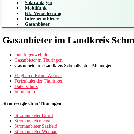
Solaranlagen
Mobilfunk
Kfz-Versicherung
Internetanbieter
Gasanbieter
Gasanbieter im Landkreis Sch
thueringenweb.de
Gasanbieter in Thüringen
Gasanbieter im Landkreis Schmalkalden-Meiningen
Flughafen Erfurt-Weimar
Ferienkalender Thüringen
Datenschutz
Impressum
Stromvergleich in Thüringen
Stromanbieter Erfurt
Stromanbieter Jena
Stromanbieter Saalfeld
Stromanbieter Weimar