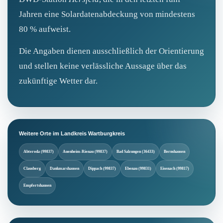
Jahren eine Solardatenabdeckung von mindestens
80 % aufweist.
Die Angaben dienen ausschließlich der Orientierung
und stellen keine verlässliche Aussage über das
zukünftige Wetter dar.
Weitere Orte im Landkreis Wartburgkreis
Abteroda (99837)
Auenheim-Rienau (99837)
Bad Salzungen (36433)
Bernshausen
Clausberg
Dankmarshausen
Dippach (99837)
Ebenau (99831)
Eisenach (99817)
Empfertshausen