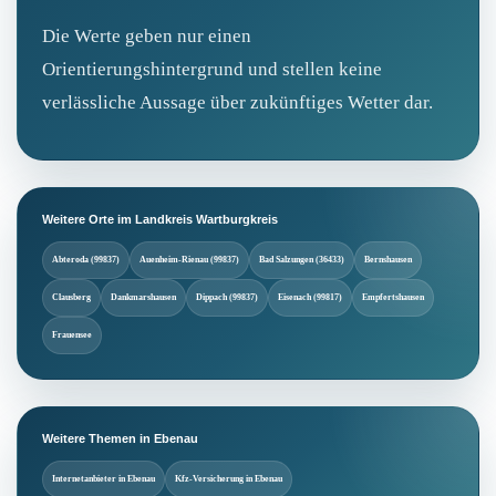
Die Werte geben nur einen
Orientierungshintergrund und stellen keine
verlässliche Aussage über zukünftiges Wetter dar.
Weitere Orte im Landkreis Wartburgkreis
Abteroda (99837)
Auenheim-Rienau (99837)
Bad Salzungen (36433)
Bernshausen
Clausberg
Dankmarshausen
Dippach (99837)
Eisenach (99817)
Empfertshausen
Frauensee
Weitere Themen in Ebenau
Internetanbieter in Ebenau
Kfz-Versicherung in Ebenau