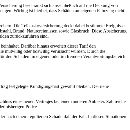
 Versicherung beschränkt sich ausschließlich auf die Deckung von
ugen. Wichtig ist hierbei, dass Schäden am eigenen Fahrzeug nicht
weitern. Die Teilkaskoversicherung deckt dabei bestimmte Ereignisse
iebstahl, Brand, Naturereignissen sowie Glasbruch. Diese Absicherung
hulden zurückzuführen sind.
einhaltet. Darüber hinaus erweitert dieser Tarif den
ie mutwillig oder böswillig verursacht wurden. Durch die
e für den Schaden im eigenen oder im fremden Verantwortungsbereich
rtrag festgelegte Kündigungsfrist gewahrt bleiben. Der neue
chluss eines neuen Vertrages bei einem anderen Anbieter. Zahlreiche
r bisherigen Police.
r nach einem regulierten Schadenfall der Fall. In diesen Situationen