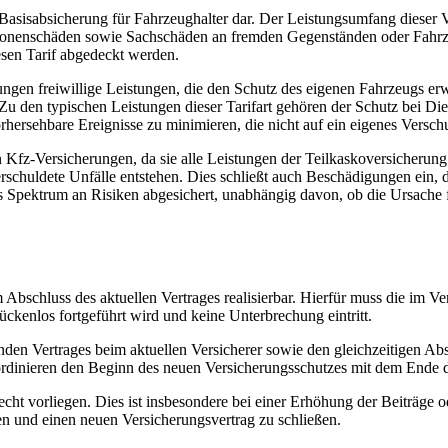
e Basisabsicherung für Fahrzeughalter dar. Der Leistungsumfang dieser
rsonenschäden sowie Sachschäden an fremden Gegenständen oder Fahrze
iesen Tarif abgedeckt werden.
ungen freiwillige Leistungen, die den Schutz des eigenen Fahrzeugs er
 Zu den typischen Leistungen dieser Tarifart gehören der Schutz bei D
rhersehbare Ereignisse zu minimieren, die nicht auf ein eigenes Versc
Kfz-Versicherungen, da sie alle Leistungen der Teilkaskoversicherung b
chuldete Unfälle entstehen. Dies schließt auch Beschädigungen ein, d
tes Spektrum an Risiken abgesichert, unabhängig davon, ob die Ursach
Abschluss des aktuellen Vertrages realisierbar. Hierfür muss die im Ve
lückenlos fortgeführt wird und keine Unterbrechung eintritt.
en Vertrages beim aktuellen Versicherer sowie den gleichzeitigen Abs
ordinieren den Beginn des neuen Versicherungsschutzes mit dem Ende de
 vorliegen. Dies ist insbesondere bei einer Erhöhung der Beiträge ode
en und einen neuen Versicherungsvertrag zu schließen.