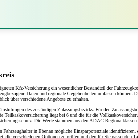
kreis
eigneten Kfz-Versicherung ein wesentlicher Bestandteil der Fahrzeugko
eugbezogene Daten und regionale Gegebenheiten umfassen können. Da d
erblick über verschiedene Angebote zu erhalten.
 Einstufungen des zuständigen Zulassungsbezirks. Für den Zulassungsbe
die Teilkaskoversicherung liegt bei 6 und die für die Vollkaskoversiche
rsicherungsschutz. Die Werte stammen aus den ADAC Regionalklassen.
 Fahrzeughalter in Ebenau mögliche Einsparpotenziale identifizieren, 
ei, die verschiedenen Optionen zu prüfen und den für Sie passenden Tar