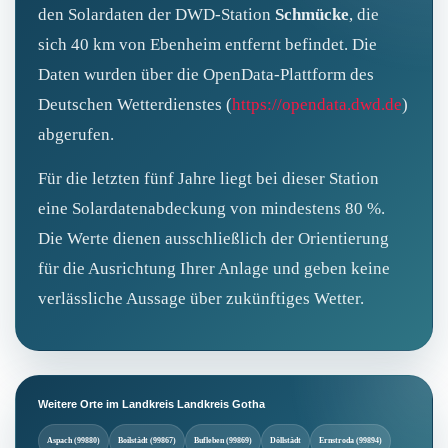
den Solardaten der DWD‑Station
Schmücke
, die
sich 40 km von Ebenheim entfernt befindet. Die
Daten wurden über die OpenData-Plattform des
Deutschen Wetterdienstes (
https://opendata.dwd.de
)
abgerufen.
Für die letzten fünf Jahre liegt bei dieser Station
eine Solardatenabdeckung von mindestens 80 %.
Die Werte dienen ausschließlich der Orientierung
für die Ausrichtung Ihrer Anlage und geben keine
verlässliche Aussage über zukünftiges Wetter.
Weitere Orte im Landkreis Landkreis Gotha
Aspach (99880)
Boilstädt (99867)
Bufleben (99869)
Döllstädt
Ernstroda (99894)