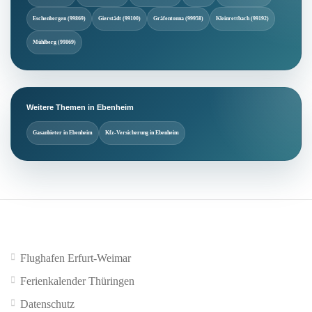
Eschenbergen (99869)
Gierstädt (99100)
Gräfentonna (99958)
Kleinrettbach (99192)
Mühlberg (99869)
Weitere Themen in Ebenheim
Gasanbieter in Ebenheim
Kfz-Versicherung in Ebenheim
Flughafen Erfurt-Weimar
Ferienkalender Thüringen
Datenschutz