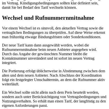
Insgesamt wurden 637 185 Messpunkte erfasst, wobei die
dominante Technologie 4G ist.
Die Anteilssätze zeigen, dass 4G etwa 58,7 % der Messpunkte
abdeckt, 5G rund 39,5 %, während 2G und kein Netz jeweils knapp
1,0 % ausmachen. Bei den einzelnen Betreibern variiert die
Verteilung leicht; beispielsweise ist bei 1&1 50,0 % 5G, bei
Telekom 67,5 % 4G.
Diese Messperspektive ersetzt keine adressgenaue Aussage für
Neidhartshausen.
Breitbandmessung/Funkloch-App
5G-Stand in Neidhartshausen
In Neidhartshausen beträgt die Abdeckung von Mobilfunk für
Haushalte mit 5G 98,65 %. Diese Zahl stammt aus Kreiswerten des
Wartburgkreises und gilt daher für das gesamte Ortsgebiet. Nach
den vorhandenen Informationen wirkt die mobile
Breitbandversorgung für Haushalte nahezu flächendeckend.
Die Flächenabdeckung von 5G in Neidhartshausen liegt bei 93,4 %.
Der zentrale Rasterpunkt – die Ortsmitte – dient als
Modellierungsreferenz. Dort sind zwei Netzbetreiber mit 5G und
ebenfalls zwei mit 5G-Standalone aktiv. Insgesamt werden an