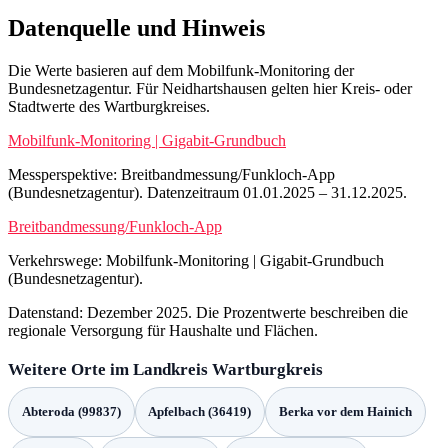
diesem Punkt drei Betreiber mit 4G sowie zwei mit 5G betrieben.
5G-Standalone ist die weiterentwickelte Variante von 5G, die auf
einer eigenständigen Netzstruktur basiert. Für Neidhartshausen
liegen die Werte für 5G und 5G-Standalone identisch bei 98,65 %
Haushalte und 93,4 % Fläche. Die vorhandenen Hinweise zeigen,
dass 5G-Standalone bereits eine sichtbare Rolle spielt.
Mobilfunk entlang wichtiger
Verkehrswege
Im zuständigen Landkreis Wartburgkreis ist die
Mobilfunkversorgung entlang wichtiger Verkehrswege gut
ausgeprägt. Der Hinweis aus dem Monitoring zeigt, dass
Autobahnen besser versorgt sind als Kreisstraßen.
Schienenwege erstrecken sich über 107,16 km und sind mit 100 %
für 2G, 4G sowie 5G abgedeckt; die 5G-Standalone-Abdeckung
beträgt ebenfalls 98,81 %. Autobahnen führen durch den Landkreis
auf einer Strecke von 43,35 km und weisen eine vollständige
Abdeckung aller Technologien – 100 % – auf.
Bundesstraßen mit einer Gesamtlänge von 207,47 km sind für 2G
vollständig abgedeckt; die 4G-Abdeckung liegt bei 99,11 %,