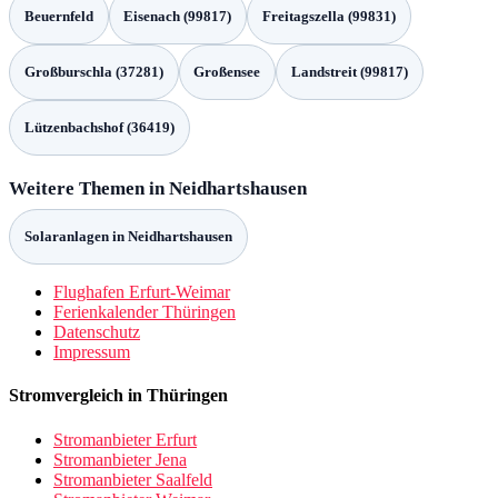
während die 5G- und 5G-Standalone-Abdeckung jeweils 97,04 %
betragen. Landes- und Staatsstraßen erstrecken sich über 302,85 km,
wobei die 2G-Abdeckung 100 % ist, die 4G bei 98,73 %, und die
5G/5G-Standalone bei 96,1 % liegen.
Kreisstraßen mit einer Länge von 193,96 km weisen eine 2G-
Abdeckung von 99,8 % auf; für 4G liegt der Wert bei 97,69 %, und
die 5G- sowie 5G-Standalone-Abdeckung betragen jeweils 94,85
%. Graue Flecken machen 13,92 % der Strecke aus, weiße Flecken
2,09 %.
Graue Flecken beschreiben Bereiche mit reduzierter Signalstärke,
während weiße Flecken komplett keine Abdeckung aufweisen.
Diese Begriffe werden im Mobilfunk-Monitoring verwendet, um die
Qualität der Netzabdeckung zu kennzeichnen.
Mobilfunk-
Monitoring | Gigabit-Grundbuch
Graue und weisse Flecken
In Neidhartshausen betrifft die Mobilfunkversorgung etwa 4,27 %
der Haushalte graue Flecken und nur 0,14 % weiße Flecken. Graue
Flecken sind Bereiche mit eingeschränkter mobiler
Breitbandversorgung; weiße Flecken bedeuten, dass dort keine
belastbare Versorgung vorhanden ist.