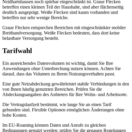
Die mobile Breitbandversorgung in Neidhartshausen ist nahezu
flächendeckend. Für Haushalte liegen 4G- und 5G-Abdeckung bei
über 99,85 % bzw. 98,65 %. Das bedeutet, dass die meisten
Bewohner einen zuverlässigen Mobilfunkzugang haben.
Für Flächenwerte beträgt die 4G-Abdeckung 96,37 % und die 5G-
Abdeckung 93,4 %. Diese Zahlen zeigen, dass auch ländliche
Gebiete in der Region gut versorgt sind. Die Verfügbarkeit von 5G
Standalone ist bei 98,65 % für Haushalte und an zwei
Netzbetreibern am zentralen Rasterpunkt im Ortsgebiet vorhanden.
Die Angaben beziehen sich auf das Kreis- bzw. Stadtniveau des
Wartburgkreises. Sie geben einen modellierten Bezugspunkt
innerhalb Neidhartshausens an, nicht eine adressgenaue Aussage.
Auf diesem zentralen Rasterpunkt sind drei Netzbetreiber mit 4G
und zwei mit 5G aktiv.
Messperspektive aus der Funkloch-App
Die Funkloch-App liefert eine nutzerbasierte Messperspektive für
Mobilfunk im Landkreis Wartburgkreis. Sie basiert auf von Nutzern
erfassten Messpunkten und nicht auf amtlichen Haushalts- oder
Flächenwerten.