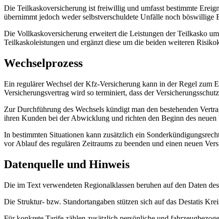
Die Teilkaskoversicherung ist freiwillig und umfasst bestimmte Ereig
übernimmt jedoch weder selbstverschuldete Unfälle noch böswillige
Die Vollkaskoversicherung erweitert die Leistungen der Teilkasko um 
Teilkaskoleistungen und ergänzt diese um die beiden weiteren Risiko
Wechselprozess
Ein regulärer Wechsel der Kfz‑Versicherung kann in der Regel zum En
Versicherungsvertrag wird so terminiert, dass der Versicherungsschutz
Zur Durchführung des Wechsels kündigt man den bestehenden Vertrag b
ihren Kunden bei der Abwicklung und richten den Beginn des neuen V
In bestimmten Situationen kann zusätzlich ein Sonderkündigungsrecht g
vor Ablauf des regulären Zeitraums zu beenden und einen neuen Vers
Datenquelle und Hinweis
Die im Text verwendeten Regionalklassen beruhen auf den Daten de
Die Struktur‑ bzw. Standortangaben stützen sich auf das Destatis Kre
Für konkrete Tarife zählen zusätzlich persönliche und fahrzeugbezog