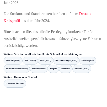
Jahr 2026.
Die Struktur- und Standortdaten beruhen auf dem
Destatis
Kreisprofil
aus dem Jahr 2024.
Bitte beachten Sie, dass für die Festlegung konkreter Tarife
zusätzlich weitere persönliche sowie fahrzeugbezogene Faktoren
berücksichtigt werden.
Weitere Orte im Landkreis Landkreis Schmalkalden-Meiningen
Atzerode (98593)
Bibra (98631)
Geba (98617)
Herrenbreitungen (98597)
Kaltenlengsfeld
Kleinschmalkalden (98593)
Melkers (98639)
Melpers
Mittelstille
Nesselhof (98593)
Weitere Themen in Neuhof
Gasanbieter in Neuhof