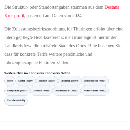
Die Struktur- oder Standortangaben stammen aus dem
Destatis
Kreisprofil
, basierend auf Daten von 2024.
Die Zulassungsbezirkszuordnung für Thüringen erfolgt über eine
intern gepflegte Bezirksreferenz; die Grundlage ist hierfür der
Landkreis bzw. die kreisfreie Stadt des Ortes. Bitte beachten Sie,
dass für konkrete Tarife weitere persönliche und
fahrzeugbezogene Faktoren zählen.
Weitere Orte im Landkreis Landkreis Gotha
99880
Aspach (99880)
Ballstädt (99958)
Ebenheim (99869)
Friedrichroda (99894)
Georgenthal (99887)
Goldbach (99869)
Kornhochheim (99192)
Neudietendorf (99192)
Nottleben (99192)