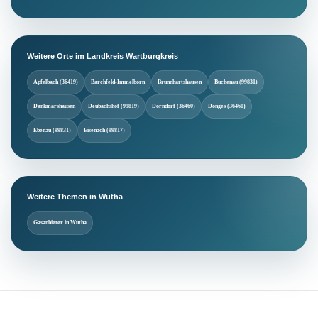
Weitere Orte im Landkreis Wartburgkreis
Apfelbach (36419)
Barchfeld-Immelborn
Brunnhartshausen
Buchenau (99831)
Dankmarshausen
Deubachshof (99819)
Dorndorf (36460)
Dönges (36460)
Ebenau (99831)
Eisenach (99817)
Weitere Themen in Wutha
Gasanbieter in Wutha