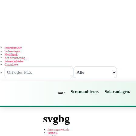
Stromanbieter
Solaranlagen
Mobilfunk
Kfz-Versicherung
Internetanbieter
Gasanbieter
Stromanbieter
Solaranlagen
svgbg
thueringenweb.de
Home 6