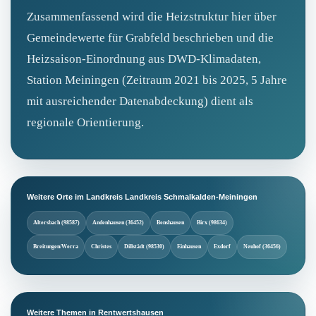
Zusammenfassend wird die Heizstruktur hier über
Gemeindewerte für Grabfeld beschrieben und die
Heizsaison-Einordnung aus DWD-Klimadaten,
Station Meiningen (Zeitraum 2021 bis 2025, 5 Jahre
mit ausreichender Datenabdeckung) dient als
regionale Orientierung.
Weitere Orte im Landkreis Landkreis Schmalkalden-Meiningen
Altersbach (98587)
Andenhausen (36452)
Benshausen
Birx (98634)
Breitungen/Werra
Christes
Dillstädt (98530)
Einhausen
Exdorf
Neuhof (36456)
Weitere Themen in Rentwertshausen