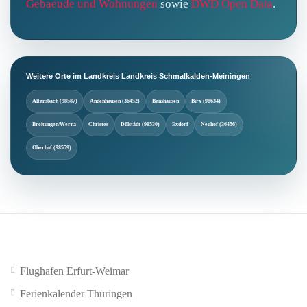
Gebaeude und Wohnungen
sowie
DWD Open Data
.
Weitere Orte im Landkreis Landkreis Schmalkalden-Meiningen
Altersbach (98587)
Andenhausen (36452)
Benshausen
Birx (98634)
Breitungen/Werra
Christes
Dillstädt (98530)
Exdorf
Neuhof (36456)
Oberhof (98559)
Flughafen Erfurt-Weimar
Ferienkalender Thüringen