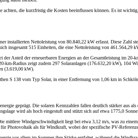
 achten, die kurzfristig die Kosten beeinflussen können. Es ist wichtig
r installierten Nettoleistung von 80.840,22 kW erfasst. Diese Zahl st
ch insgesamt 515 Einheiten, die eine Nettoleistung von 461.564,29 k
 der Anteil der erneuerbaren Energien an der Gesamtleistung im 20-km-
m 20-km-Radius zeigt zudem 297 Solaranlagen (176.632,20 kW), 104 
en (3.619,00 kW).
othen S 138 vom Typ Solar, in einer Entfernung von 1,06 km in Schköl
gie geprägt. Die solaren Kennzahlen fallen deutlich stärker aus als d
angslage wird als hoch eingestuft und stützt sich auf etwa 1775,0 Son
ie mittlere Windgeschwindigkeit liegt bei etwa 3,12 m/s, was zu einem 
 für Photovoltaik als für Windkraft, wobei der spezifische PV-Referen
renergie vor allem im Sommer ihre Stärke entfaltet, während die Windkr