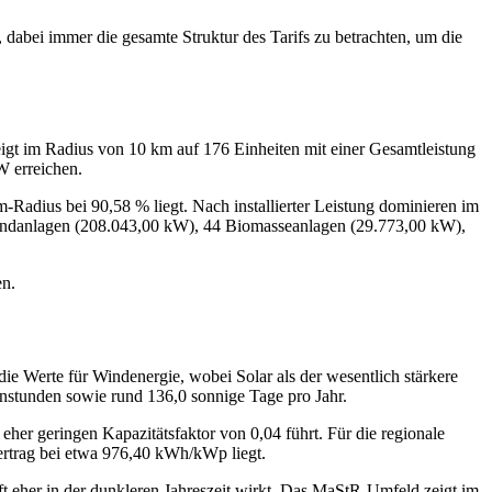
, dabei immer die gesamte Struktur des Tarifs zu betrachten, um die
eigt im Radius von 10 km auf 176 Einheiten mit einer Gesamtleistung
W erreichen.
Radius bei 90,58 % liegt. Nach installierter Leistung dominieren im
Windanlagen (208.043,00 kW), 44 Biomasseanlagen (29.773,00 kW),
en.
ie Werte für Windenergie, wobei Solar als der wesentlich stärkere
nenstunden sowie rund 136,0 sonnige Tage pro Jahr.
eher geringen Kapazitätsfaktor von 0,04 führt. Für die regionale
zertrag bei etwa 976,40 kWh/kWp liegt.
aft eher in der dunkleren Jahreszeit wirkt. Das MaStR-Umfeld zeigt im