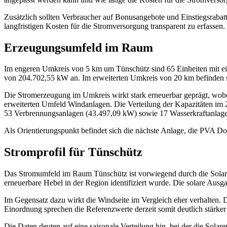
Zusätzlich sollten Verbraucher auf Bonusangebote und Einstiegsrabatte
langfristigen Kosten für die Stromversorgung transparent zu erfassen.
Erzeugungsumfeld im Raum
Im engeren Umkreis von 5 km um Tünschütz sind 65 Einheiten mit eine
von 204.702,55 kW an. Im erweiterten Umkreis von 20 km befinden si
Die Stromerzeugung im Umkreis wirkt stark erneuerbar geprägt, wobei
erweiterten Umfeld Windanlagen. Die Verteilung der Kapazitäten i
53 Verbrennungsanlagen (43.497,09 kW) sowie 17 Wasserkraftanlag
Als Orientierungspunkt befindet sich die nächste Anlage, die PVA D
Stromprofil für Tünschütz
Das Stromumfeld im Raum Tünschütz ist vorwiegend durch die Solarener
erneuerbare Hebel in der Region identifiziert wurde. Die solare Ausg
Im Gegensatz dazu wirkt die Windseite im Vergleich eher verhalten. D
Einordnung sprechen die Referenzwerte derzeit somit deutlich stärker
Die Daten deuten auf eine saisonale Verteilung hin, bei der die Sola