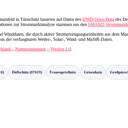
omumfeld in Tünschütz basieren auf Daten des
DWD Open Data
des Deu
ationen zur Strommarktanalyse stammen aus den
SMARD Strommarktd
 und Winddaten, die durch aktive Stromerzeugungseinheiten aus dem Ma
sis der verfuegbaren Wetter-, Solar-, Wind- und MaStR-Daten.
chland – Namensnennung – Version 2.0
.
16)
Döllschütz (07619)
Frauenprießnitz
Geisenhain
Großpürsc