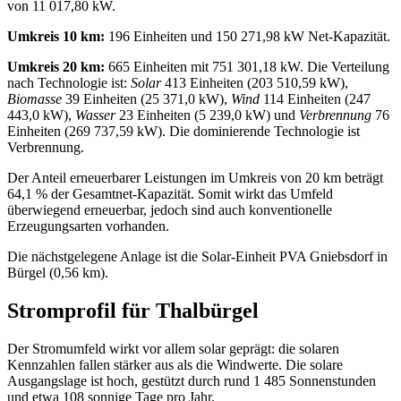
von 11 017,80 kW.
Umkreis 10 km:
196 Einheiten und 150 271,98 kW Net‑Kapazität.
Umkreis 20 km:
665 Einheiten mit 751 301,18 kW. Die Verteilung
nach Technologie ist:
Solar
413 Einheiten (203 510,59 kW),
Biomasse
39 Einheiten (25 371,0 kW),
Wind
114 Einheiten (247
443,0 kW),
Wasser
23 Einheiten (5 239,0 kW) und
Verbrennung
76
Einheiten (269 737,59 kW). Die dominierende Technologie ist
Verbrennung.
Der Anteil erneuerbarer Leistungen im Umkreis von 20 km beträgt
64,1 % der Gesamtnet‑Kapazität. Somit wirkt das Umfeld
überwiegend erneuerbar, jedoch sind auch konventionelle
Erzeugungsarten vorhanden.
Die nächstgelegene Anlage ist die Solar‑Einheit PVA Gniebsdorf in
Bürgel (0,56 km).
Stromprofil für Thalbürgel
Der Stromumfeld wirkt vor allem solar geprägt: die solaren
Kennzahlen fallen stärker aus als die Windwerte. Die solare
Ausgangslage ist hoch, gestützt durch rund 1 485 Sonnenstunden
und etwa 108 sonnige Tage pro Jahr.