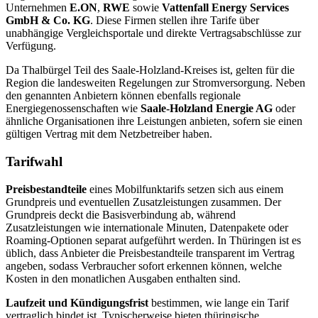
Unternehmen
E.ON
,
RWE
sowie
Vattenfall Energy Services
GmbH & Co. KG
. Diese Firmen stellen ihre Tarife über
unabhängige Vergleichsportale und direkte Vertragsabschlüsse zur
Verfügung.
Da Thalbürgel Teil des Saale-Holzland-Kreises ist, gelten für die
Region die landesweiten Regelungen zur Stromversorgung. Neben
den genannten Anbietern können ebenfalls regionale
Energiegenossenschaften wie
Saale-Holzland Energie AG
oder
ähnliche Organisationen ihre Leistungen anbieten, sofern sie einen
gültigen Vertrag mit dem Netzbetreiber haben.
Tarifwahl
Preisbestandteile
eines Mobilfunktarifs setzen sich aus einem
Grundpreis und eventuellen Zusatzleistungen zusammen. Der
Grundpreis deckt die Basisverbindung ab, während
Zusatzleistungen wie internationale Minuten, Datenpakete oder
Roaming-Optionen separat aufgeführt werden. In Thüringen ist es
üblich, dass Anbieter die Preisbestandteile transparent im Vertrag
angeben, sodass Verbraucher sofort erkennen können, welche
Kosten in den monatlichen Ausgaben enthalten sind.
Laufzeit und Kündigungsfrist
bestimmen, wie lange ein Tarif
vertraglich bindet ist. Typischerweise bieten thüringische